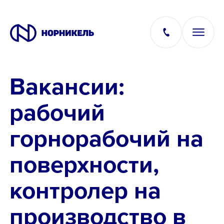
Вакансии:
Вакансии
рабочий
Производство
горнорабочий на
Офис
поверхности,
IT
контролер на
производство в
Студентам