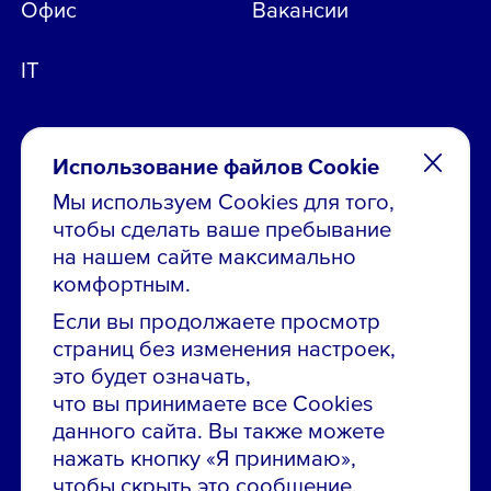
Офис
Вакансии
IT
Использование файлов Cookie
Мы используем Cookies для того,
чтобы сделать ваше пребывание
Остались вопросы по вакансиям?
на нашем сайте максимально
Звони в контакт-центр:
комфортным.
8 800 700-19-43
Если вы продолжаете просмотр
страниц без изменения настроек,
Сообщить об ошибке на сайте
это будет означать,
что вы принимаете все Cookies
ПАО «ГМК «Норильский никель»
данного сайта. Вы также можете
Использование материалов сайта
без согласования запрещено.
нажать кнопку «Я принимаю»,
чтобы скрыть это сообщение.
Российская Федерация, 123112, г. Москва, 1-й