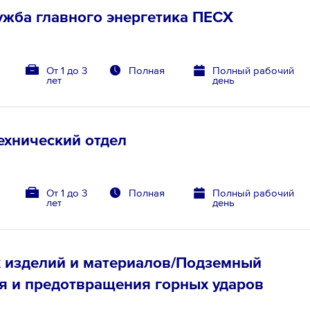
ужба главного энергетика ПЕСХ
От 1 до 3
Полная
Полный рабочий
лет
день
ехнический отдел
т
От 1 до 3
Полная
Полный рабочий
лет
день
х изделий и материалов/Подземный
я и предотвращения горных ударов