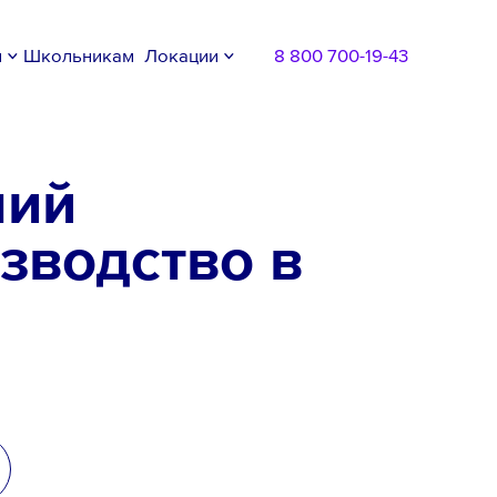
м
Школьникам
Локации
8 800 700-19-43
чий
зводство в