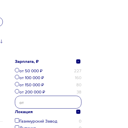
Зарплата, ₽
от 50 000 ₽
227
от 100 000 ₽
160
от 150 000 ₽
80
от 200 000 ₽
38
Локация
Газимурский Завод
0
Дудинка
0