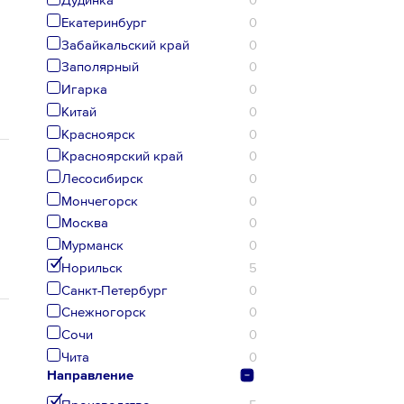
Екатеринбург
0
Забайкальский край
0
Заполярный
0
Игарка
0
Китай
0
Красноярск
0
Красноярский край
0
Лесосибирск
0
Мончегорск
0
Москва
0
Мурманск
0
Норильск
5
Санкт-Петербург
0
Снежногорск
0
Сочи
0
Чита
0
Направление
Производство
5