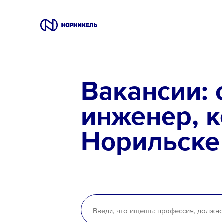
Вакансии
Вакансии: 
Производство
инженер, к
Офис
Норильске
IT
Студентам
Школьникам
Локации