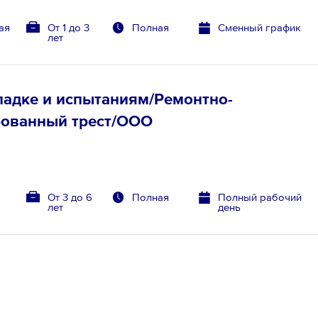
ая
От 1 до 3
Полная
Сменный график
лет
ладке и испытаниям/Ремонтно-
ованный трест/ООО
т
От 3 до 6
Полная
Полный рабочий
лет
день