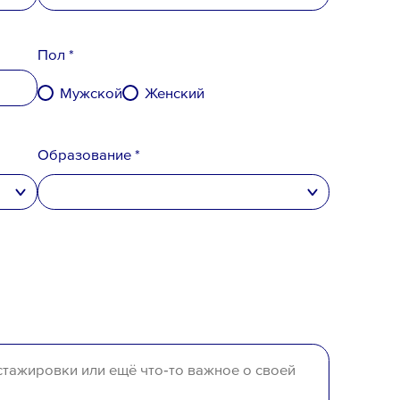
Пол *
денциальности
,
Мужской
Женский
вого резерва
и
согласен
на обработку
Образование *
высшее
неполное высшее
среднее специальное
среднее
отсутствует