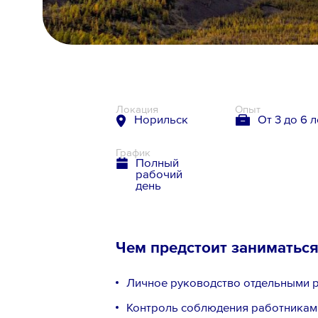
8 800 700-19-43
Локация
Опыт
Норильск
От 3 до 6 л
График
Полный
рабочий
день
Чем предстоит заниматьс
Личное руководство отдельными р
Контроль соблюдения работниками