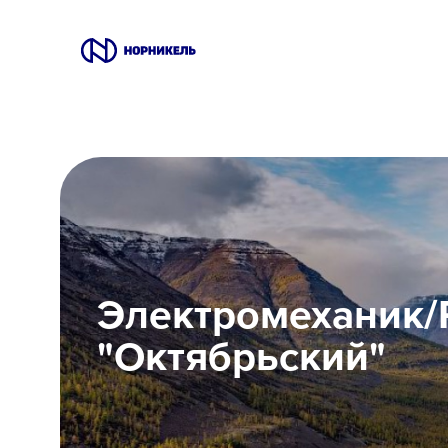
Вакансии
Производство
Офис
IT
Электромеханик/
Студентам
"Октябрьский"
Школьникам
Локации