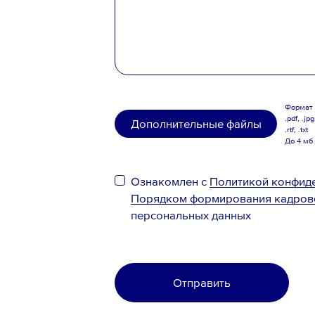
Формат .
.pdf, .jpg
Дополнительные файлы
.rtf, .txt
До 4 мб
Ознакомлен с
Политикой конфид
Порядком формирования кадров
персональных данных
Отправить