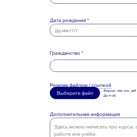
Дата рождения *
Ознакомлен с
Политикой конфи
Порядком формирования кадро
персональных данных
Гражданство *
Российская Федерация
Резюме
файлом
/
ссылкой
Беларусь
Формат .doc или .pdf
Выберите файл
До 4 мб
Казахстан
Таджикистан
Дополнительная информация
Узбекистан
Иное