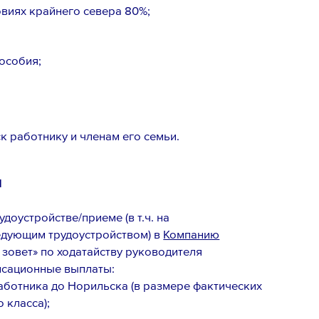
овиях крайнего севера 80%;
особия;
к работнику и членам его семьи.
м
доустройстве/приеме (в т.ч. на
едующим трудоустройством) в
Компанию
 зовет» по ходатайству руководителя
нсационные выплаты:
аботника до Норильска (в размере фактических
 класса);