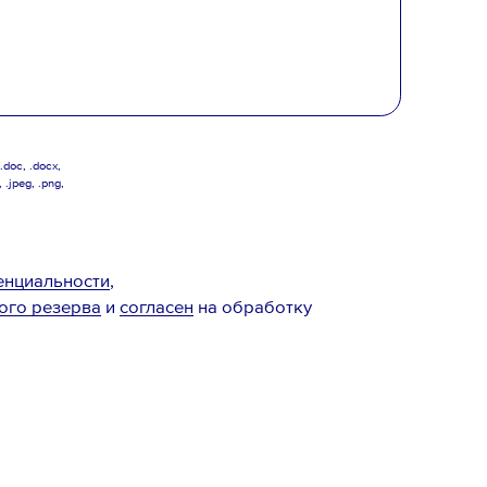
doc, .docx,
, .jpeg, .png,
енциальности
,
ого резерва
и
согласен
на обработку