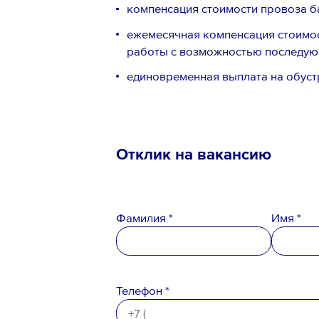
компенсация стоимости провоза б
ежемесячная компенсация стоимост
работы с возможностью последующ
единовременная выплата на обуст
Отклик на вакансию
Телефон *
Фамилия *
Имя *
Вопрос *
Телефон *