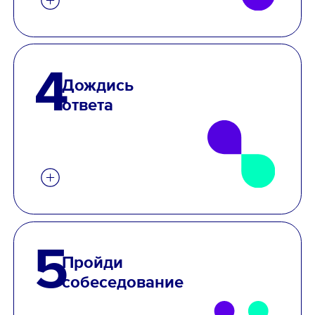
4
Дождись
ответа
5
Пройди
собеседование