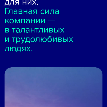
для них.
Главная сила
компании —
в талантливых
и трудолюбивых
людях.