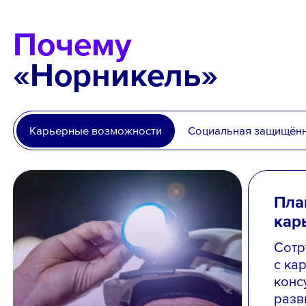
Почему
«Норникель»
Карьерные возможности
Социальная защищён
Пла
кар
Сотр
с ка
конс
разв