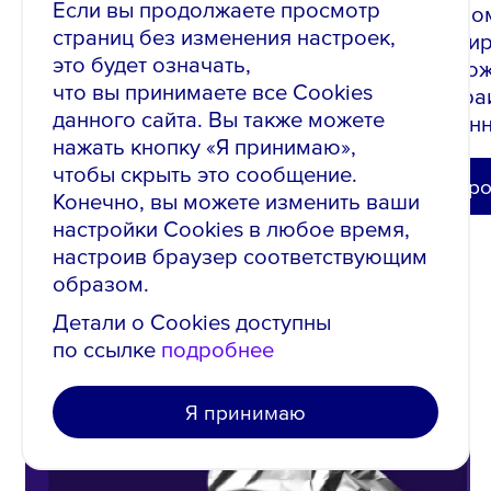
Если вы продолжаете просмотр
треки по
страниц без изменения настроек,
ориенти
это будет означать,
в возмо
что вы принимаете все Cookies
и выстра
данного сайта. Вы также можете
осознанн
нажать кнопку «Я принимаю»,
Возможность проявить
чтобы скрыть это сообщение.
себя рано или поздно
Подро
выпадает всем
Конечно, вы можете изменить ваши
настройки Cookies в любое время,
настроив браузер соответствующим
образом.
Детали о Cookies доступны
по ссылке
подробнее
Подкаст
Я принимаю