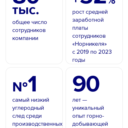
тыс.
Audio Track
рост средней
default
, selected
Picture-in-Picture
Fullscreen
заработной
общее число
This is a modal window.
платы
сотрудников
Beginning of dialog window. Escape will cancel and
сотрудников
компании
close the window.
«Норникеля»
Text
с 2019 по 2023
Color
Opacity
годы
Text Background
1
90
Color
Opacity
Caption Area Background
№
Color
Opacity
Font Size
самый низкий
лет —
углеродный
уникальный
Text Edge Style
след среди
опыт горно-
производственных
добывающей
Font Family