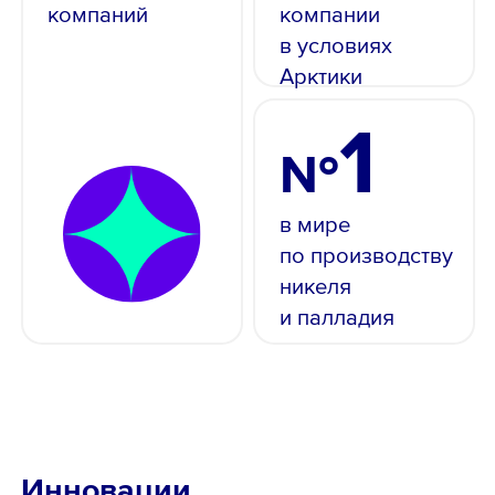
компаний
компании
в условиях
Reset
Done
Арктики
Close Modal Dialog
End of dialog window.
1
№
в мире
по производству
никеля
и палладия
Инновации