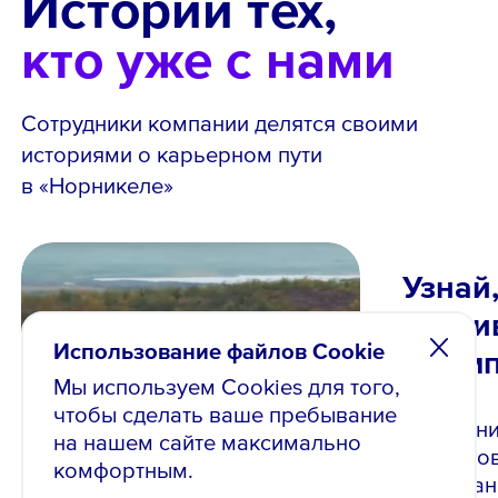
Истории тех,
кто уже с нами
Сотрудники компании делятся своими
историями о карьерном пути
в «Норникеле»
Узнай
разви
Использование файлов Cookie
в ком
Мы используем Cookies для того,
чтобы сделать ваше пребывание
Сотрудни
на нашем сайте максимально
планиров
комфортным.
в компан