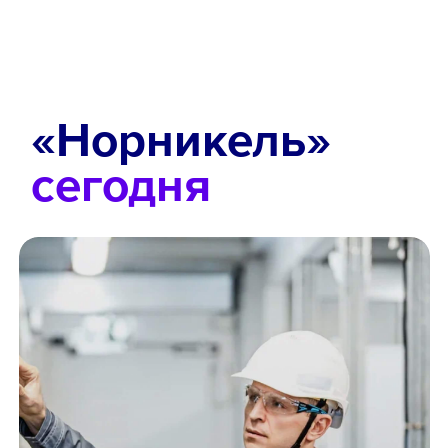
«Норникель»
сегодня
Video Player is loading.
Play Video
Pause
Skip Backward
Skip Forward
Unmute