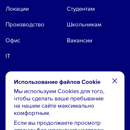
Локации
Студентам
Производство
Школьникам
Офис
Вакансии
IT
Использование файлов Cookie
Мы используем Cookies для того,
чтобы сделать ваше пребывание
Остались вопросы по вакансиям?
на нашем сайте максимально
Звони в контакт-центр:
комфортным.
8 800 700-19-43
Если вы продолжаете просмотр
страниц без изменения настроек,