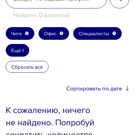
Школьникам
Найдено 0 вакансий
Локации
Чита
Офис
Специалисты
Ещё 1
8 800 700-19-43
Сбросить всё
Сортировать по дате
К сожалению, ничего
не найдено. Попробуй
сократить количество