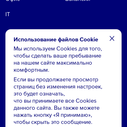
IT
Использование файлов Cookie
Мы используем Cookies для того,
чтобы сделать ваше пребывание
Остались вопросы по вакансиям?
на нашем сайте максимально
Звони в контакт-центр:
комфортным.
8 800 700-19-43
Если вы продолжаете просмотр
страниц без изменения настроек,
Сообщить об ошибке на сайте
это будет означать,
что вы принимаете все Cookies
ПАО «ГМК «Норильский никель»
данного сайта. Вы также можете
Использование материалов сайта
без согласования запрещено.
нажать кнопку «Я принимаю»,
чтобы скрыть это сообщение.
Российская Федерация, 123112, г. Москва, 1-й