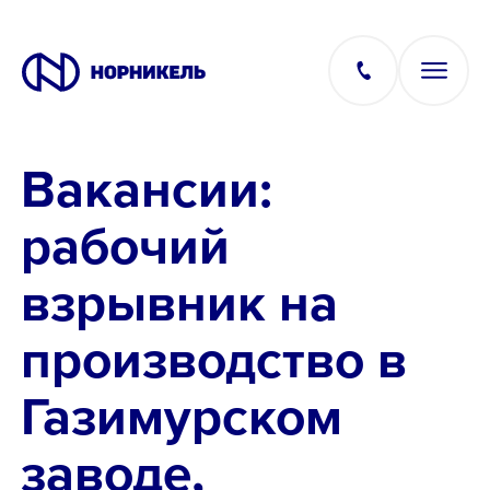
Вакансии:
Вакансии
рабочий
Производство
взрывник на
Офис
производство в
IT
Газимурском
заводе,
Студентам