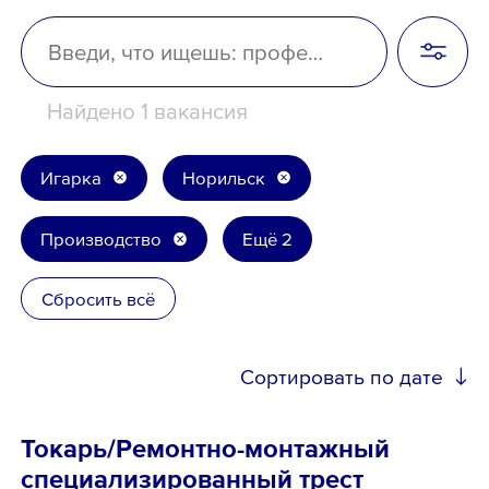
Школьникам
Локации
Найдено 1 вакансия
Игарка
Норильск
8 800 700-19-43
Производство
Ещё 2
Сбросить всё
Сортировать по дате
Токарь/Ремонтно-монтажный
специализированный трест