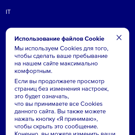
IT
Использование файлов Cookie
Мы используем Cookies для того,
чтобы сделать ваше пребывание
Остались вопросы по вакансиям?
на нашем сайте максимально
Звони в контакт-центр:
комфортным.
8 800 700-19-43
Если вы продолжаете просмотр
страниц без изменения настроек,
Сообщить об ошибке на сайте
это будет означать,
что вы принимаете все Cookies
ПАО «ГМК «Норильский никель»
данного сайта. Вы также можете
Использование материалов сайта
без согласования запрещено.
нажать кнопку «Я принимаю»,
чтобы скрыть это сообщение.
Российская Федерация, 123112, г. Москва, 1-й
Конечно, вы можете изменить ваши
Красногвардейский проезд., д. 15