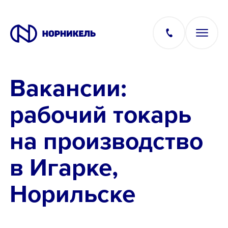
Вакансии:
Вакансии
рабочий токарь
Производство
на производство
Офис
в Игарке,
IT
Норильске
Студентам