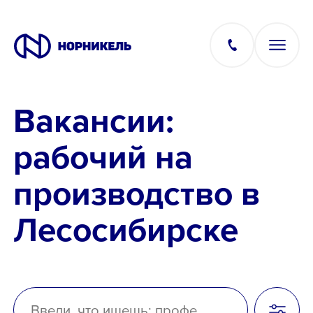
Вакансии:
Вакансии
рабочий на
Производство
производство в
Офис
Лесосибирске
IT
Студентам