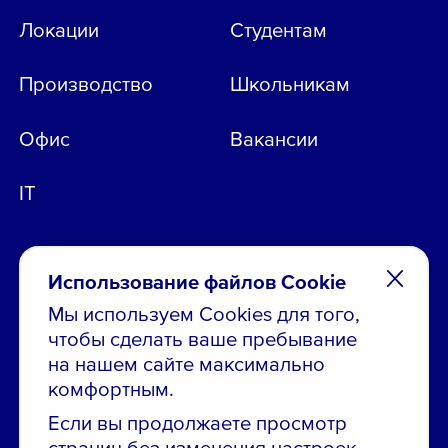
Локации
Студентам
Производство
Школьникам
Офис
Вакансии
IT
Использование файлов Cookie
Мы используем Cookies для того,
чтобы сделать ваше пребывание
Остались вопросы по вакансиям?
на нашем сайте максимально
Звони в контакт-центр:
комфортным.
8 800 700-19-43
Если вы продолжаете просмотр
страниц без изменения настроек,