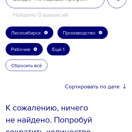
Школьникам
Найдено 0 вакансий
Локации
Лесосибирск
Производство
Рабочие
Ещё 1
8 800 700-19-43
Сбросить всё
Сортировать по дате
К сожалению, ничего
не найдено. Попробуй
сократить количество