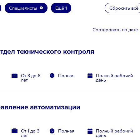
Специалисты
Ещё 1
Сбросить всё
Сортировать по дате
тдел технического контроля
От 3 до 6
Полная
Полный рабочий
лет
день
равление автоматизации
От 1 до 3
Полная
Полный рабочий
лет
день