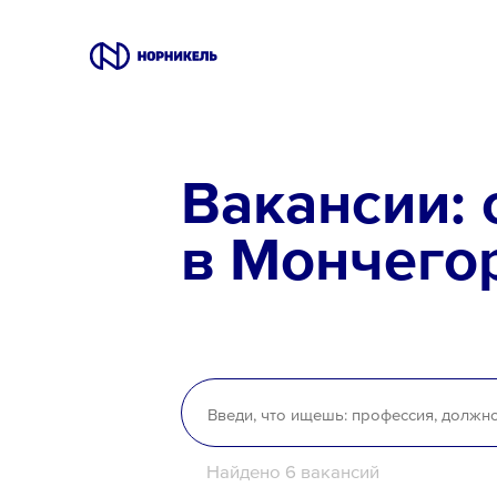
Вакансии
Вакансии: 
Производство
в Мончего
Офис
IT
Студентам
Школьникам
Локации
Найдено 6 вакансий