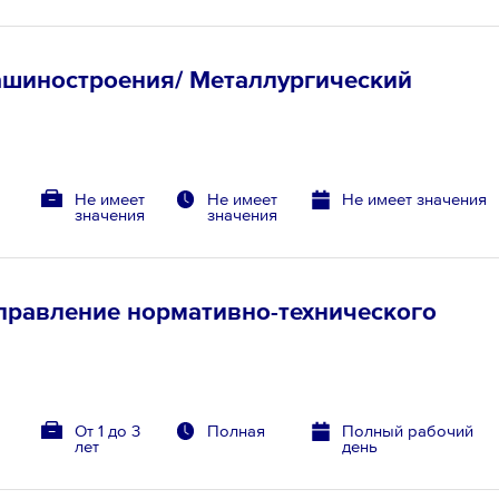
ашиностроения/ Металлургический
Не имеет
Не имеет
Не имеет значения
значения
значения
Управление нормативно-технического
От 1 до 3
Полная
Полный рабочий
лет
день