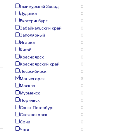
Газимурский Завод
0
Дудинка
0
Екатеринбург
0
Забайкальский край
0
Заполярный
0
Игарка
0
Китай
0
Красноярск
0
Красноярский край
0
Лесосибирск
0
Мончегорск
6
Москва
0
Мурманск
0
Норильск
0
Санкт-Петербург
0
Снежногорск
0
Сочи
0
Чита
0