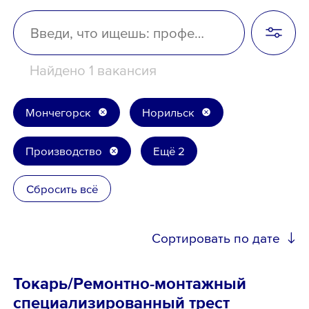
Школьникам
Локации
Найдено 1 вакансия
Мончегорск
Норильск
8 800 700-19-43
Производство
Ещё 2
Сбросить всё
Сортировать по дате
Токарь/Ремонтно-монтажный
специализированный трест