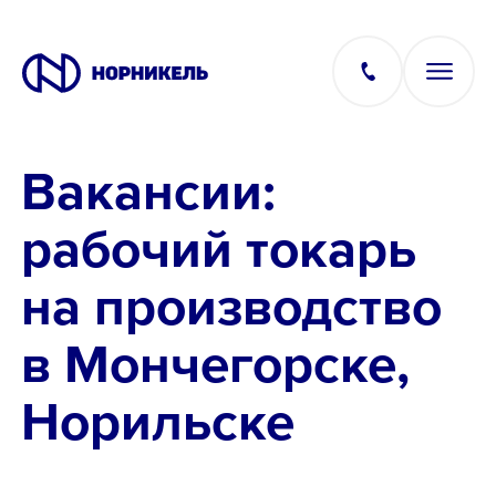
Вакансии:
Вакансии
рабочий токарь
Производство
на производство
Офис
в Мончегорске,
IT
Норильске
Студентам