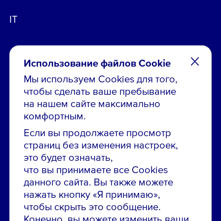
IT
Использование файлов Cookie
Мы используем Cookies для того,
чтобы сделать ваше пребывание
Остались вопросы по вакансиям?
на нашем сайте максимально
Звони в контакт-центр:
комфортным.
8 800 700-19-43
Если вы продолжаете просмотр
страниц без изменения настроек,
Сообщить об ошибке на сайте
это будет означать,
что вы принимаете все Cookies
ПАО «ГМК «Норильский никель»
данного сайта. Вы также можете
Использование материалов сайта
без согласования запрещено.
нажать кнопку «Я принимаю»,
чтобы скрыть это сообщение.
Российская Федерация, 123112, г. Москва, 1-й
Конечно, вы можете изменить ваши
Красногвардейский проезд., д. 15