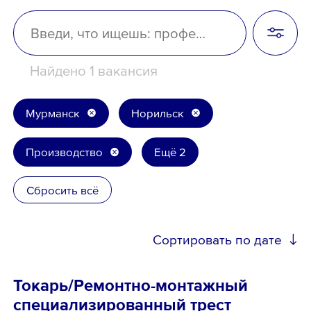
Школьникам
Локации
Найдено 1 вакансия
Мурманск
Норильск
8 800 700-19-43
Производство
Ещё 2
Сбросить всё
Сортировать по дате
Токарь/Ремонтно-монтажный
специализированный трест