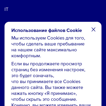
IT
Использование файлов Cookie
Мы используем Cookies для того,
чтобы сделать ваше пребывание
Остались вопросы по вакансиям?
на нашем сайте максимально
Звони в контакт-центр:
комфортным.
8 800 700-19-43
Если вы продолжаете просмотр
страниц без изменения настроек,
Сообщить об ошибке на сайте
это будет означать,
что вы принимаете все Cookies
ПАО «ГМК «Норильский никель»
данного сайта. Вы также можете
Использование материалов сайта
без согласования запрещено.
нажать кнопку «Я принимаю»,
чтобы скрыть это сообщение.
Российская Федерация, 123112, г. Москва, 1-й
Конечно, вы можете изменить ваши
Красногвардейский проезд., д. 15