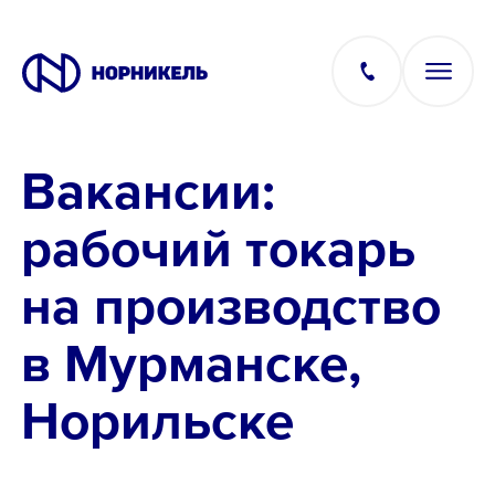
Вакансии:
Вакансии
рабочий токарь
Производство
на производство
Офис
в Мурманске,
IT
Норильске
Студентам