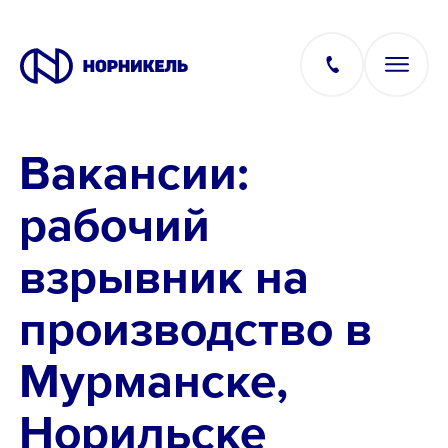
Вакансии:
Вакансии
рабочий
Производство
взрывник на
Офис
производство в
IT
Мурманске,
Норильске
Студентам