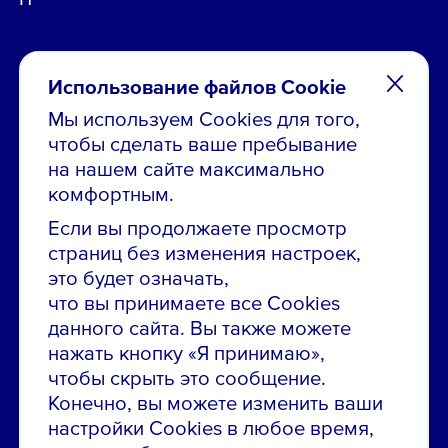
Использование файлов Cookie
Мы используем Cookies для того,
чтобы сделать ваше пребывание
Остались вопросы по вакансиям?
на нашем сайте максимально
Звони в контакт-центр:
комфортным.
8 800 700-19-43
Если вы продолжаете просмотр
страниц без изменения настроек,
Сообщить об ошибке на сайте
это будет означать,
что вы принимаете все Cookies
ПАО «ГМК «Норильский никель»
данного сайта. Вы также можете
Использование материалов сайта
без согласования запрещено.
нажать кнопку «Я принимаю»,
чтобы скрыть это сообщение.
Российская Федерация, 123112, г. Москва, 1-й
Конечно, вы можете изменить ваши
Красногвардейский проезд., д. 15
настройки Cookies в любое время,
Политика конфиденциальности