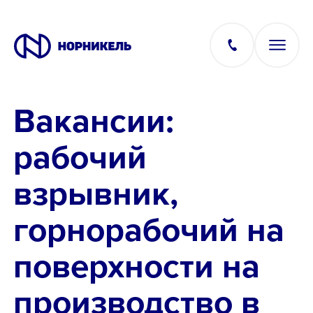
Вакансии:
Вакансии
рабочий
Производство
взрывник,
Офис
горнорабочий на
IT
поверхности на
производство в
Студентам