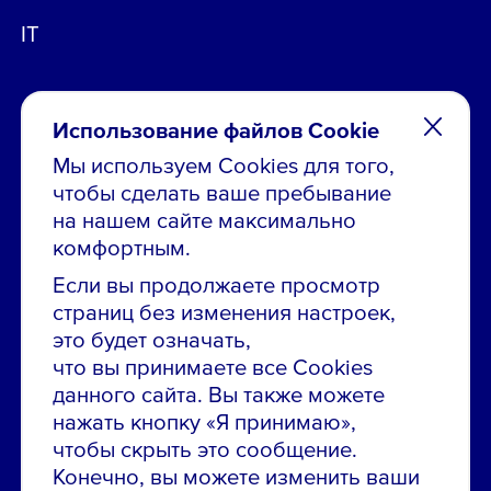
IT
Использование файлов Cookie
Мы используем Cookies для того,
чтобы сделать ваше пребывание
Остались вопросы по вакансиям?
на нашем сайте максимально
Звони в контакт-центр:
комфортным.
8 800 700-19-43
Если вы продолжаете просмотр
страниц без изменения настроек,
Сообщить об ошибке на сайте
это будет означать,
что вы принимаете все Cookies
ПАО «ГМК «Норильский никель»
данного сайта. Вы также можете
Использование материалов сайта
без согласования запрещено.
нажать кнопку «Я принимаю»,
чтобы скрыть это сообщение.
Российская Федерация, 123112, г. Москва, 1-й
Конечно, вы можете изменить ваши
Красногвардейский проезд., д. 15