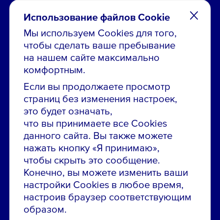
Использование файлов Cookie
Мы используем Cookies для того,
чтобы сделать ваше пребывание
Остались вопросы по вакансиям?
на нашем сайте максимально
Звони в контакт-центр:
комфортным.
8 800 700-19-43
Если вы продолжаете просмотр
страниц без изменения настроек,
Сообщить об ошибке на сайте
это будет означать,
что вы принимаете все Cookies
ПАО «ГМК «Норильский никель»
данного сайта. Вы также можете
Использование материалов сайта
без согласования запрещено.
нажать кнопку «Я принимаю»,
чтобы скрыть это сообщение.
Российская Федерация, 123112, г. Москва, 1-й
Конечно, вы можете изменить ваши
Красногвардейский проезд., д. 15
настройки Cookies в любое время,
Политика конфиденциальности
настроив браузер соответствующим
образом.
Политика использования файлов cookie