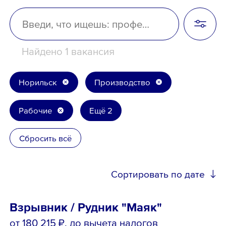
Школьникам
Локации
Найдено 1 вакансия
Норильск
Производство
8 800 700-19-43
Рабочие
Ещё 2
Сбросить всё
Сортировать по дате
Взрывник / Рудник "Маяк"
от 180 215 ₽
, до вычета налогов