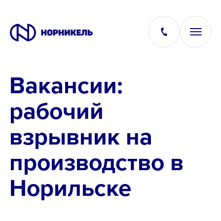
Вакансии:
Вакансии
рабочий
Производство
взрывник на
Офис
производство в
IT
Норильске
Студентам