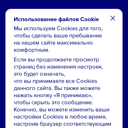
Использование файлов Cookie
Мы используем Cookies для того,
чтобы сделать ваше пребывание
Остались вопросы по вакансиям?
на нашем сайте максимально
Звони в контакт-центр:
комфортным.
8 800 700-19-43
Если вы продолжаете просмотр
страниц без изменения настроек,
Сообщить об ошибке на сайте
это будет означать,
что вы принимаете все Cookies
ПАО «ГМК «Норильский никель»
данного сайта. Вы также можете
Использование материалов сайта
без согласования запрещено.
нажать кнопку «Я принимаю»,
чтобы скрыть это сообщение.
Российская Федерация, 123112, г. Москва, 1-й
Конечно, вы можете изменить ваши
Красногвардейский проезд., д. 15
настройки Cookies в любое время,
Политика конфиденциальности
настроив браузер соответствующим