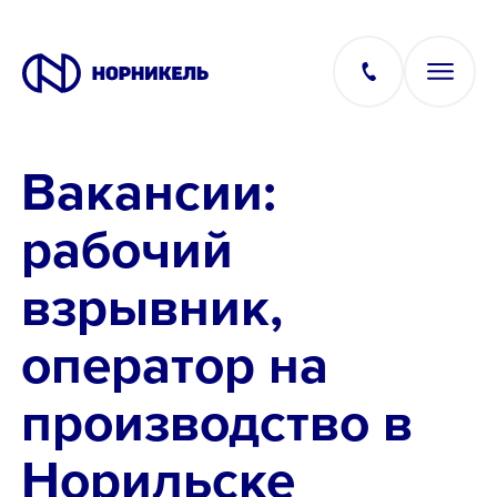
Вакансии:
Вакансии
рабочий
Производство
взрывник,
Офис
оператор на
IT
производство в
Норильске
Студентам