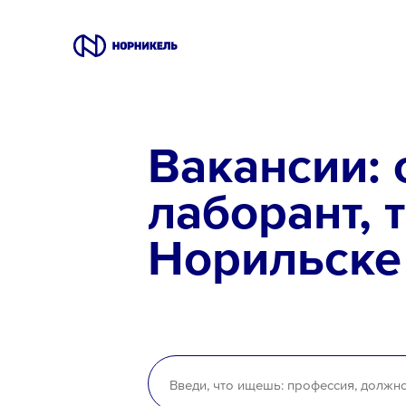
Вакансии
Вакансии: 
Производство
лаборант, 
Офис
Норильске
IT
Студентам
Школьникам
Локации