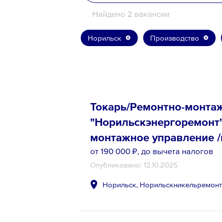
Найдено 2 вакансии
8 800 700-19-43
Норильск
Производство
Токарь/Ремонтно-монта
"Норильскэнергоремонт"
монтажное управление /
от 190 000 ₽
, до вычета налогов
Опубликовано: 12.10.2025
Норильск, Норильскникельремон