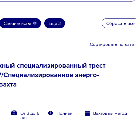
Специалисты
Ещё 3
Сбросить всё
Сортировать по дате
жный специализированный трест
/Специализированное энерго-
вахта
т
От 3 до 6
Полная
Вахтовый метод
лет