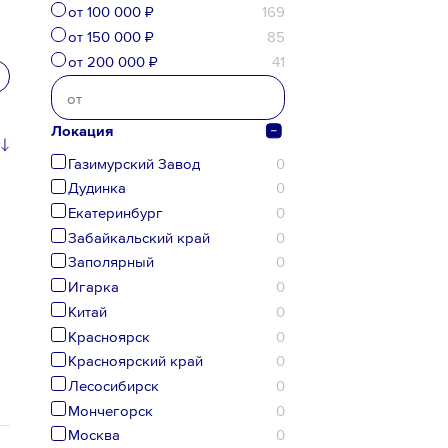
от 100 000 ₽
169
от 150 000 ₽
85
от 200 000 ₽
41
Локация
Газимурский Завод
0
Дудинка
0
Екатеринбург
0
Забайкальский край
0
Заполярный
0
Игарка
0
Китай
0
Красноярск
0
Красноярский край
0
Лесосибирск
0
Мончегорск
0
Москва
0