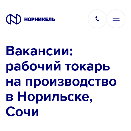
Вакансии:
Вакансии
рабочий токарь
Производство
на производство
Офис
в Норильске,
IT
Сочи
Студентам