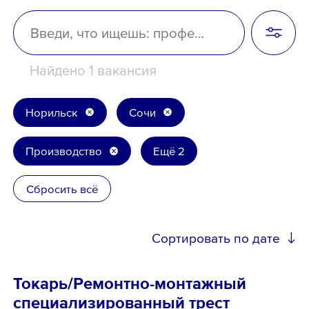
Школьникам
Локации
Найдено 1 вакансия
Норильск
Сочи
8 800 700-19-43
Производство
Ещё 2
Сбросить всё
Сортировать по дате
Токарь/Ремонтно-монтажный
специализированный трест