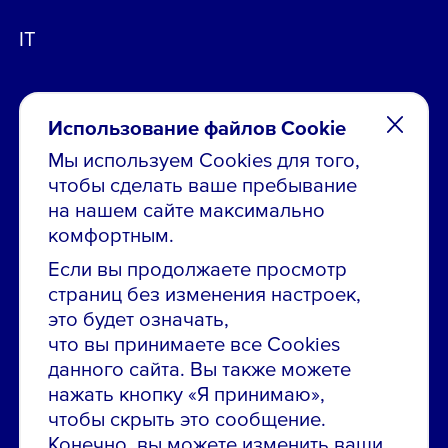
IT
Использование файлов Cookie
Мы используем Cookies для того,
чтобы сделать ваше пребывание
Остались вопросы по вакансиям?
на нашем сайте максимально
Звони в контакт-центр:
комфортным.
8 800 700-19-43
Если вы продолжаете просмотр
страниц без изменения настроек,
Сообщить об ошибке на сайте
это будет означать,
что вы принимаете все Cookies
ПАО «ГМК «Норильский никель»
данного сайта. Вы также можете
Использование материалов сайта
без согласования запрещено.
нажать кнопку «Я принимаю»,
чтобы скрыть это сообщение.
Российская Федерация, 123112, г. Москва, 1-й
Конечно, вы можете изменить ваши
Красногвардейский проезд., д. 15