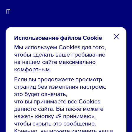
IT
Использование файлов Cookie
Мы используем Cookies для того,
чтобы сделать ваше пребывание
Остались вопросы по вакансиям?
на нашем сайте максимально
Звони в контакт-центр:
комфортным.
8 800 700-19-43
Если вы продолжаете просмотр
страниц без изменения настроек,
Сообщить об ошибке на сайте
это будет означать,
что вы принимаете все Cookies
ПАО «ГМК «Норильский никель»
данного сайта. Вы также можете
Использование материалов сайта
без согласования запрещено.
нажать кнопку «Я принимаю»,
чтобы скрыть это сообщение.
Российская Федерация, 123112, г. Москва, 1-й
Конечно, вы можете изменить ваши
Красногвардейский проезд., д. 15