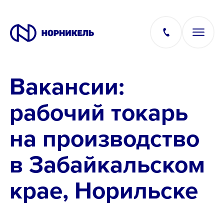
Вакансии:
Вакансии
рабочий токарь
Производство
на производство
Офис
в Забайкальском
IT
крае, Норильске
Студентам