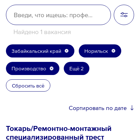
Школьникам
Локации
Найдено 1 вакансия
Забайкальский край
Норильск
8 800 700-19-43
Производство
Ещё 2
Сбросить всё
Сортировать по дате
Токарь/Ремонтно-монтажный
специализированный трест