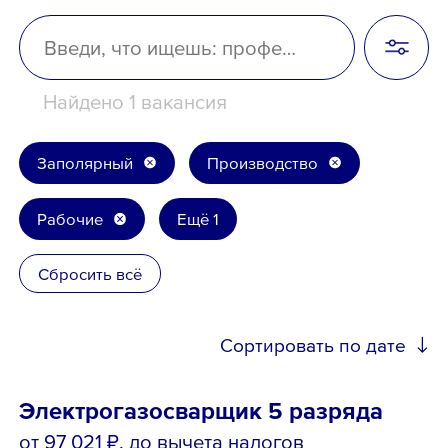
Школьникам
Локации
Найдено 1 вакансия
Заполярный
Производство
8 800 700-19-43
Рабочие
Ещё 1
Сбросить всё
Сортировать по дате
Электрогазосварщик 5 разряда
от 97 021 ₽
, до вычета налогов