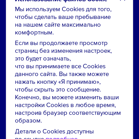
Мы используем Cookies для того,
чтобы сделать ваше пребывание
Остались вопросы по вакансиям?
на нашем сайте максимально
Звони в контакт-центр:
комфортным.
8 800 700-19-43
Если вы продолжаете просмотр
страниц без изменения настроек,
Сообщить об ошибке на сайте
это будет означать,
что вы принимаете все Cookies
ПАО «ГМК «Норильский никель»
данного сайта. Вы также можете
Использование материалов сайта
без согласования запрещено.
нажать кнопку «Я принимаю»,
чтобы скрыть это сообщение.
Российская Федерация, 123112, г. Москва, 1-й
Конечно, вы можете изменить ваши
Красногвардейский проезд., д. 15
настройки Cookies в любое время,
Политика конфиденциальности
настроив браузер соответствующим
образом.
Политика использования файлов cookie
Пользовательское соглашение об использовании
Детали о Cookies доступны
сайта
по ссылке
подробнее