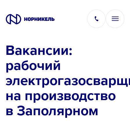
Вакансии:
Вакансии
рабочий
Производство
электрогазосварщ
Офис
на производство
IT
в Заполярном
Студентам