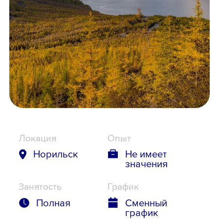
Школьникам
Локации
8 800 700-19-43
Локация
Опыт
Норильск
Не имеет
значения
Занятость
График
Полная
Сменный
график