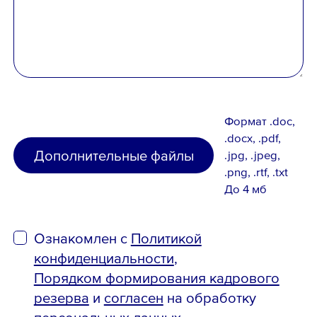
Формат .doc,
.docx, .pdf,
Дополнительные файлы
.jpg, .jpeg,
.png, .rtf, .txt
До 4 мб
Ознакомлен с
Политикой
конфиденциальности
,
Порядком формирования кадрового
резерва
и
согласен
на обработку