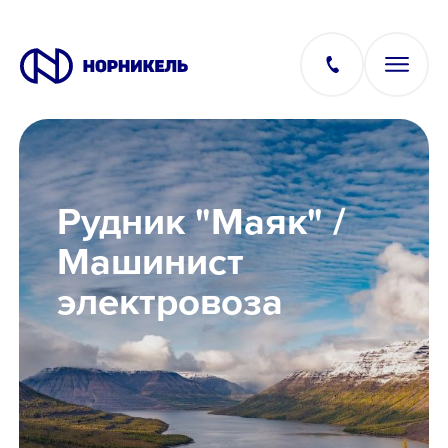
Вакансии
Рудник "Маяк" /
Производство
Машинист
электровоза
Офис
IT
Студентам