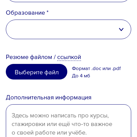
Российская Федерация
Образование *
Беларусь
Казахстан
высшее
Таджикистан
Резюме
файлом
/
ссылкой
неполное высшее
Узбекистан
Формат .doc или .pdf
Выберите файл
среднее специальное
До 4 мб
Иное
среднее
Дополнительная информация
отсутствует