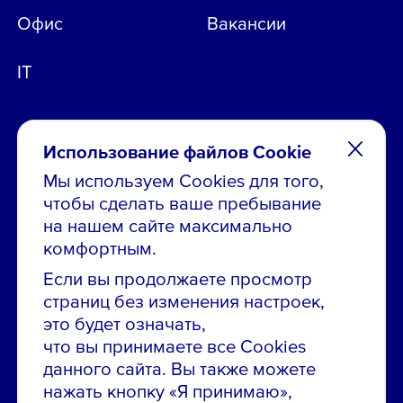
Офис
Вакансии
IT
Использование файлов Cookie
Мы используем Cookies для того,
чтобы сделать ваше пребывание
Остались вопросы по вакансиям?
на нашем сайте максимально
Звони в контакт-центр:
комфортным.
8 800 700-19-43
Если вы продолжаете просмотр
страниц без изменения настроек,
Сообщить об ошибке на сайте
это будет означать,
что вы принимаете все Cookies
ПАО «ГМК «Норильский никель»
данного сайта. Вы также можете
Использование материалов сайта
без согласования запрещено.
нажать кнопку «Я принимаю»,