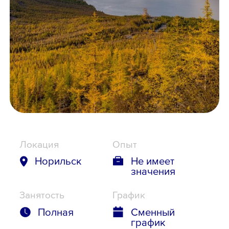
Школьникам
Локации
8 800 700-19-43
Локация
Опыт
Норильск
Не имеет
значения
Занятость
График
Полная
Сменный
график