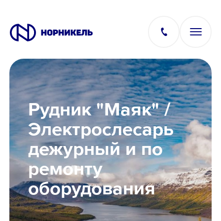
Вакансии
Рудник "Маяк" /
Производство
Электрослесарь
дежурный и по
Офис
ремонту
IT
оборудования
Студентам