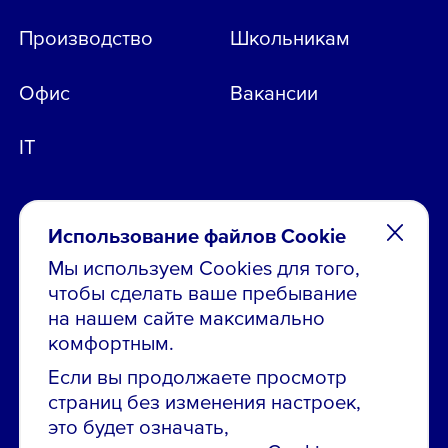
Производство
Школьникам
Офис
Вакансии
IT
Использование файлов Cookie
Мы используем Cookies для того,
чтобы сделать ваше пребывание
Остались вопросы по вакансиям?
на нашем сайте максимально
Звони в контакт-центр:
комфортным.
8 800 700-19-43
Если вы продолжаете просмотр
страниц без изменения настроек,
Сообщить об ошибке на сайте
это будет означать,