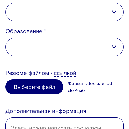
Российская Федерация
Образование *
Беларусь
Казахстан
высшее
Таджикистан
Резюме
файлом
/
ссылкой
неполное высшее
Узбекистан
Формат .doc или .pdf
Выберите файл
среднее специальное
До 4 мб
Иное
среднее
Дополнительная информация
отсутствует