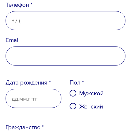
Телефон *
Email
Ознакомлен с
Политикой
конфиденциальности
,
Дата рождения *
Пол *
Порядком формирования кадрового
Мужской
резерва
и
согласен
на обработку
персональных данных
Женский
Гражданство *