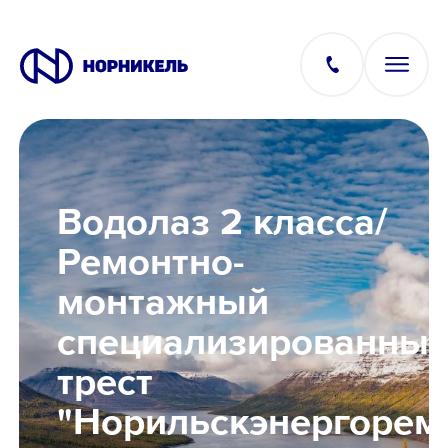
Вакансии
Водолаз 2 класса/
Производство
Ремонтно-
монтажный
Офис
специализированны
IT
трест
"Норильскэнергорем
Студентам