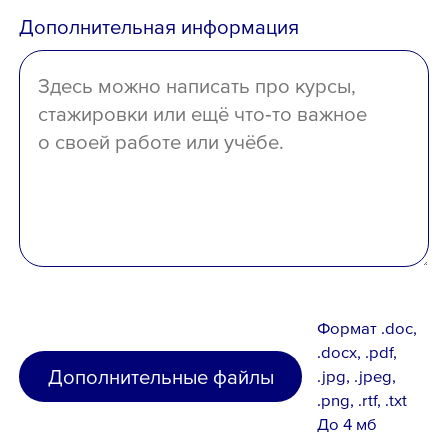
Дополнительная информация
отсутствует
Формат .doc,
.docx, .pdf,
Дополнительные файлы
.jpg, .jpeg,
.png, .rtf, .txt
До 4 мб