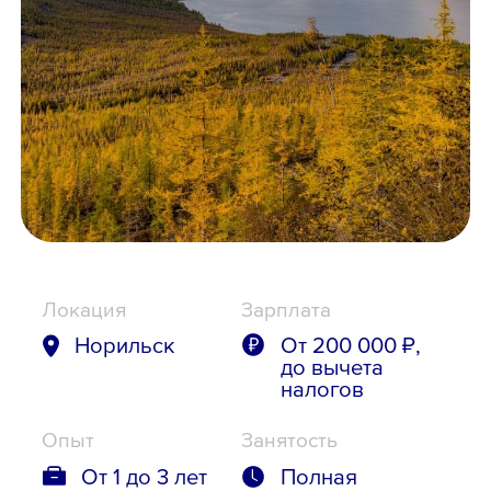
Школьникам
Локации
8 800 700-19-43
Локация
Зарплата
Норильск
От 200 000 ₽,
до вычета
налогов
Опыт
Занятость
От 1 до 3 лет
Полная