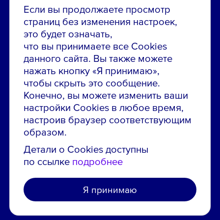
8 800 700-19-43
Если вы продолжаете просмотр
страниц без изменения настроек,
Сообщить об ошибке на сайте
это будет означать,
что вы принимаете все Cookies
ПАО «ГМК «Норильский никель»
данного сайта. Вы также можете
Использование материалов сайта
без согласования запрещено.
нажать кнопку «Я принимаю»,
чтобы скрыть это сообщение.
Российская Федерация, 123112, г. Москва, 1-й
Конечно, вы можете изменить ваши
Красногвардейский проезд., д. 15
настройки Cookies в любое время,
Политика конфиденциальности
настроив браузер соответствующим
Политика использования файлов cookie
образом.
Пользовательское соглашение об использовании
Детали о Cookies доступны
сайта
по ссылке
подробнее
Я принимаю
Создано в агентстве