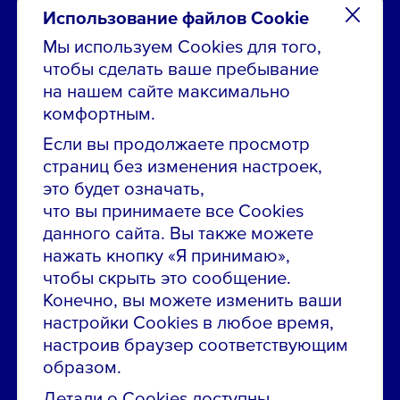
Использование файлов Cookie
Мы используем Cookies для того,
чтобы сделать ваше пребывание
Остались вопросы по вакансиям?
на нашем сайте максимально
Звони в контакт-центр:
комфортным.
8 800 700-19-43
Если вы продолжаете просмотр
страниц без изменения настроек,
Сообщить об ошибке на сайте
это будет означать,
что вы принимаете все Cookies
ПАО «ГМК «Норильский никель»
данного сайта. Вы также можете
Использование материалов сайта
без согласования запрещено.
нажать кнопку «Я принимаю»,
чтобы скрыть это сообщение.
Российская Федерация, 123112, г. Москва, 1-й
Конечно, вы можете изменить ваши
Красногвардейский проезд., д. 15
настройки Cookies в любое время,
Политика конфиденциальности
настроив браузер соответствующим
образом.
Политика использования файлов cookie
Пользовательское соглашение об использовании
Детали о Cookies доступны