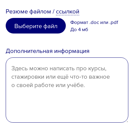
Таджикистан
Резюме
файлом
/
ссылкой
неполное высшее
Узбекистан
Формат .doc или .pdf
Выберите файл
среднее специальное
До 4 мб
Иное
среднее
Дополнительная информация
отсутствует