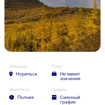
Школьникам
Локации
8 800 700-19-43
Локация
Опыт
Норильск
Не имеет
значения
Занятость
График
Полная
Сменный
график