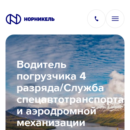
Вакансии
Водитель
Производство
погрузчика 4
разряда/Служба
Офис
спецавтотранспорта
IT
и аэродромной
механизации
Студентам