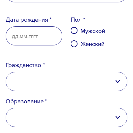
Дата рождения *
Пол *
Мужской
Ознакомлен с
Политикой
Женский
конфиденциальности
,
Порядком формирования кадрового
Гражданство *
резерва
и
согласен
на обработку
персональных данных
Российская Федерация
Образование *
Беларусь
Казахстан
высшее