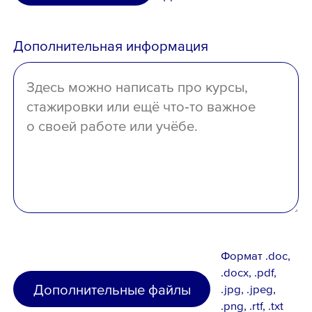
среднее
Дополнительная информация
отсутствует
Формат .doc,
.docx, .pdf,
Дополнительные файлы
.jpg, .jpeg,
.png, .rtf, .txt