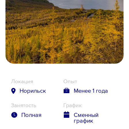
Школьникам
Локации
8 800 700-19-43
Локация
Опыт
Норильск
Менее 1 года
Занятость
График
Полная
Сменный
график