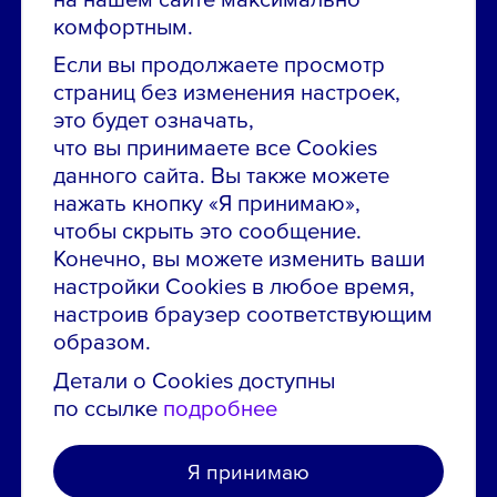
Звони в контакт-центр:
комфортным.
8 800 700-19-43
Если вы продолжаете просмотр
страниц без изменения настроек,
Сообщить об ошибке на сайте
это будет означать,
что вы принимаете все Cookies
ПАО «ГМК «Норильский никель»
данного сайта. Вы также можете
Использование материалов сайта
без согласования запрещено.
нажать кнопку «Я принимаю»,
чтобы скрыть это сообщение.
Российская Федерация, 123112, г. Москва, 1-й
Красногвардейский проезд., д. 15
Конечно, вы можете изменить ваши
настройки Cookies в любое время,
Политика конфиденциальности
настроив браузер соответствующим
Политика использования файлов cookie
образом.
Пользовательское соглашение об использовании
Детали о Cookies доступны
сайта
по ссылке
подробнее
Я принимаю
Создано в агентстве