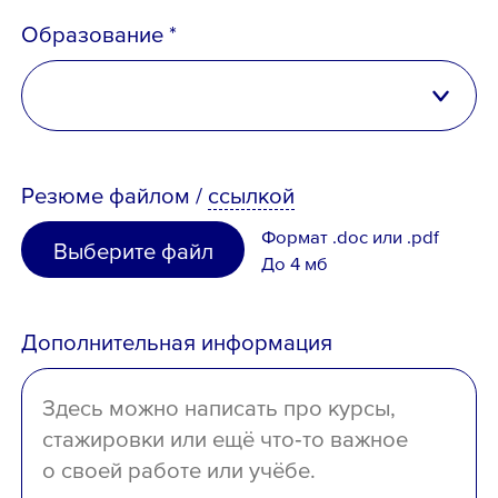
Российская Федерация
Образование *
Беларусь
Телефон *
Казахстан
высшее
Таджикистан
Резюме
файлом
/
ссылкой
неполное высшее
Узбекистан
Email *
Формат .doc или .pdf
Выберите файл
среднее специальное
До 4 мб
Иное
среднее
Дополнительная информация
отсутствует
Вопрос *