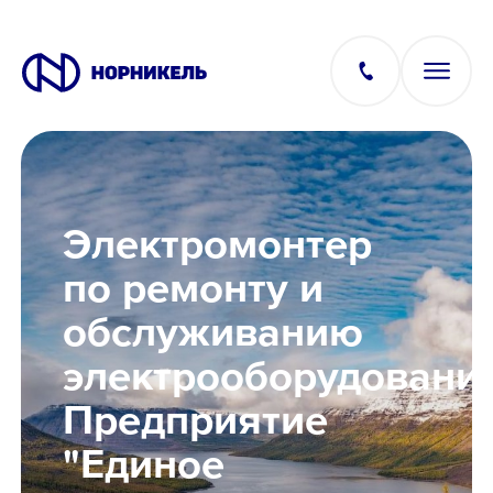
Вакансии
Электромонтер
Производство
по ремонту и
обслуживанию
Офис
электрооборудовани
IT
Предприятие
"Единое
Студентам