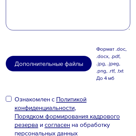
Формат .doc,
.docx, .pdf,
Ознакомлен с
Политикой
Дополнительные файлы
.jpg, .jpeg,
.png, .rtf, .txt
конфиденциальности
,
До 4 мб
Порядком формирования кадрового
резерва
и
согласен
на обработку
персональных данных
Ознакомлен с
Политикой
конфиденциальности
,
Порядком формирования кадрового
резерва
и
согласен
на обработку
персональных данных