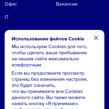
Офис
Вакансии
IT
Использование файлов Cookie
Мы используем Cookies для того,
чтобы сделать ваше пребывание
Остались вопросы по вакансиям?
на нашем сайте максимально
Звони в контакт-центр:
комфортным.
8 800 700-19-43
Если вы продолжаете просмотр
страниц без изменения настроек,
Сообщить об ошибке на сайте
это будет означать,
что вы принимаете все Cookies
ПАО «ГМК «Норильский никель»
данного сайта. Вы также можете
Использование материалов сайта
без согласования запрещено.
нажать кнопку «Я принимаю»,