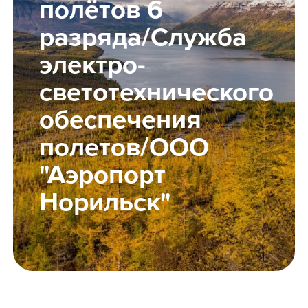
полётов 6
Школьникам
разряда/Служба
электро-
Локации
светотехнического
обеспечения
полетов/ООО
8 800 700-19-43
"Аэропорт
Норильск"