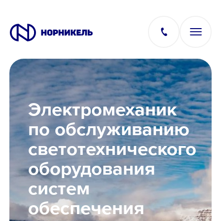
Вакансии
Электромеханик
Производство
по обслуживанию
светотехнического
Офис
оборудования
IT
систем
обеспечения
Студентам