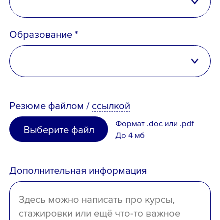
Российская Федерация
Образование *
Беларусь
Казахстан
высшее
Таджикистан
Резюме
файлом
/
ссылкой
неполное высшее
Узбекистан
Формат .doc или .pdf
Выберите файл
среднее специальное
До 4 мб
Иное
среднее
Дополнительная информация
отсутствует