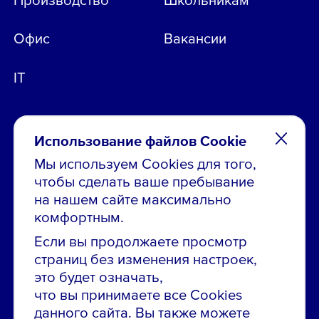
Офис
Вакансии
IT
Использование файлов Cookie
Мы используем Cookies для того,
чтобы сделать ваше пребывание
Остались вопросы по вакансиям?
на нашем сайте максимально
Звони в контакт-центр:
комфортным.
8 800 700-19-43
Если вы продолжаете просмотр
страниц без изменения настроек,
Сообщить об ошибке на сайте
это будет означать,
что вы принимаете все Cookies
ПАО «ГМК «Норильский никель»
данного сайта. Вы также можете
Использование материалов сайта