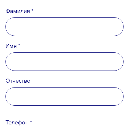
Email *
Фамилия *
Вопрос *
Имя *
Отчество
Телефон *