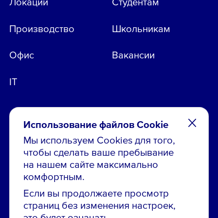
Локации
Студентам
Производство
Школьникам
Офис
Вакансии
IT
Использование файлов Cookie
Мы используем Cookies для того,
чтобы сделать ваше пребывание
Остались вопросы по вакансиям?
на нашем сайте максимально
Звони в контакт-центр:
комфортным.
8 800 700-19-43
Если вы продолжаете просмотр
страниц без изменения настроек,
Сообщить об ошибке на сайте
это будет означать,