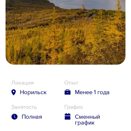
Школьникам
Локации
8 800 700-19-43
Локация
Опыт
Норильск
Менее 1 года
Занятость
График
Полная
Сменный
график