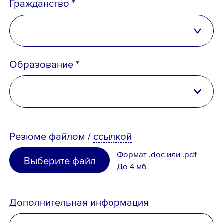
Гражданство *
Российская Федерация
Образование *
Беларусь
Казахстан
высшее
Таджикистан
Резюме
файлом
/
ссылкой
неполное высшее
Узбекистан
Формат .doc или .pdf
Выберите файл
среднее специальное
До 4 мб
Иное
среднее
Дополнительная информация
отсутствует