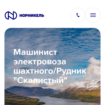
Вакансии
Машинист
Производство
электровоза
шахтного/Рудник
Офис
"Скалистый"
IT
Студентам