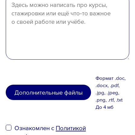
Формат .doc,
.docx, .pdf,
Дополнительные файлы
.jpg, .jpeg,
.png, .rtf, .txt
До 4 мб
Ознакомлен с
Политикой