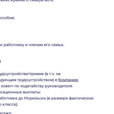
особия;
к работнику и членам его семьи.
м
доустройстве/приеме (в т.ч. на
едующим трудоустройством) в
Компанию
 зовет» по ходатайству руководителя
нсационные выплаты:
аботника до Норильска (в размере фактических
 класса);
агажа;