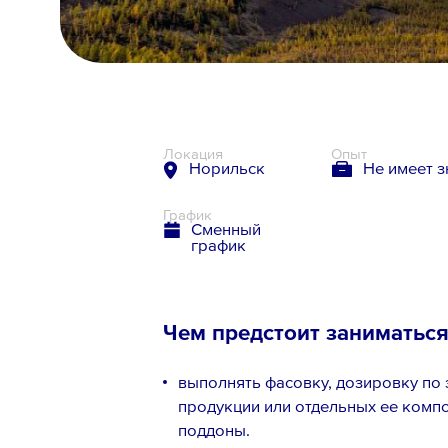
8 800 700-19-43
Локация
Опыт
Норильск
Не имеет 
График
Сменный
график
Чем предстоит заниматьс
выполнять фасовку, дозировку по
продукции или отдельных ее компо
поддоны.