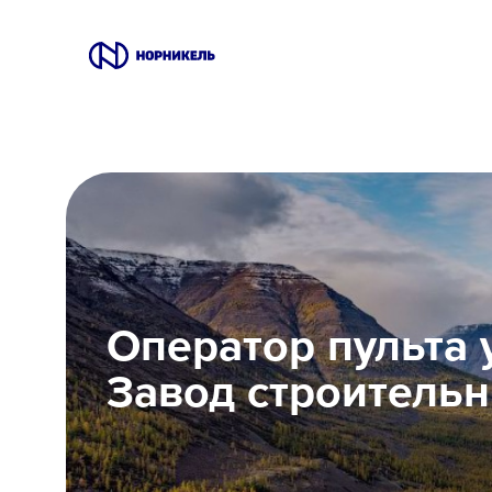
Вакансии
Производство
Офис
IT
Оператор пульта 
Студентам
Завод строитель
Школьникам
Локации