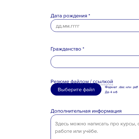
Дата рождения *
Ознакомлен с
Политикой конфи
Порядком формирования кадро
персональных данных
Гражданство *
Российская Федерация
Резюме
файлом
/
ссылкой
Беларусь
Формат .doc или .pdf
Выберите файл
До 4 мб
Казахстан
Таджикистан
Дополнительная информация
Узбекистан
Иное