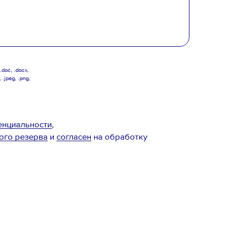
doc, .docx,
, .jpeg, .png,
енциальности
,
ого резерва
и
согласен
на обработку