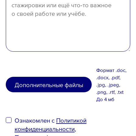
Формат .doc,
.docx, .pdf,
Дополнительные файлы
.jpg, .jpeg,
.png, .rtf, .txt
До 4 мб
Ознакомлен с
Политикой
конфиденциальности
,