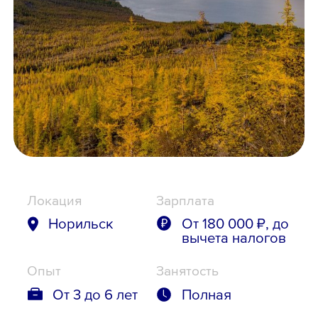
Школьникам
Локации
8 800 700-19-43
Локация
Зарплата
Норильск
От 180 000 ₽, до
вычета налогов
Опыт
Занятость
От 3 до 6 лет
Полная