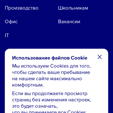
Производство
Школьникам
Офис
Вакансии
IT
Использование файлов Cookie
Мы используем Cookies для того,
чтобы сделать ваше пребывание
Остались вопросы по вакансиям?
на нашем сайте максимально
Звони в контакт-центр:
комфортным.
8 800 700-19-43
Если вы продолжаете просмотр
страниц без изменения настроек,
Сообщить об ошибке на сайте
это будет означать,
что вы принимаете все Cookies
ПАО «ГМК «Норильский никель»