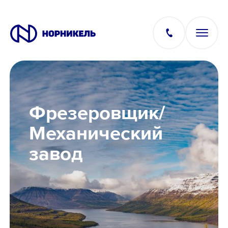
Вакансии
Фрезеровщик/
Производство
Механический
завод
Офис
IT
Студентам