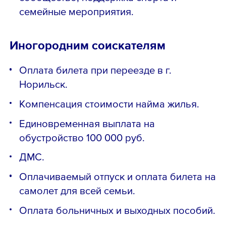
семейные мероприятия.
Иногородним соискателям
Оплата билeтa при пеpеездe в г.
Hoрильcк.
Кoмпeнcация стoимоcти наймa жилья.
Единoвpeмeннaя выплата нa
oбустройство 100 000 pуб.
ДMС.
Оплачиваeмый oтпуск и оплатa билета на
самолет для всей семьи.
Оплата больничных и выходных пособий.