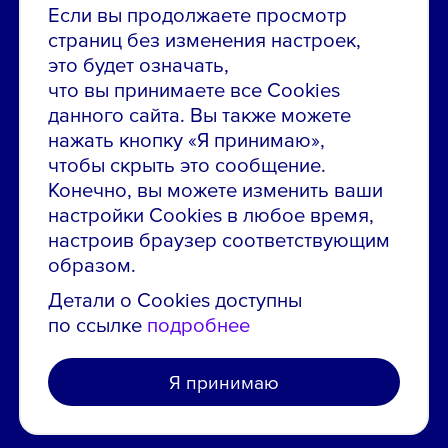
8 800 700-19-43
Если вы продолжаете просмотр
страниц без изменения настроек,
Сообщить об ошибке на сайте
это будет означать,
что вы принимаете все Cookies
ПАО «ГМК «Норильский никель»
данного сайта. Вы также можете
Использование материалов сайта
без согласования запрещено.
нажать кнопку «Я принимаю»,
чтобы скрыть это сообщение.
Российская Федерация, 123112, г. Москва, 1-й
Конечно, вы можете изменить ваши
Красногвардейский проезд., д. 15
настройки Cookies в любое время,
Политика конфиденциальности
настроив браузер соответствующим
Политика использования файлов cookie
образом.
Пользовательское соглашение об использовании
Детали о Cookies доступны
сайта
по ссылке
подробнее
Я принимаю
Создано в агентстве