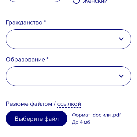
Женский
Гражданство *
Российская Федерация
Образование *
Беларусь
Казахстан
высшее
Таджикистан
Резюме
файлом
/
ссылкой
неполное высшее
Узбекистан
Формат .doc или .pdf
Выберите файл
среднее специальное
До 4 мб
Иное
среднее