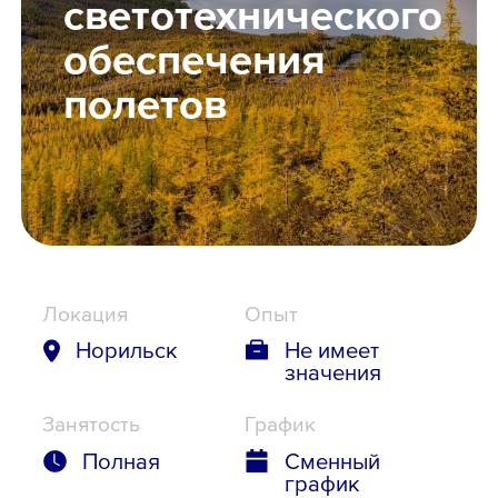
светотехнического
Школьникам
обеспечения
полетов
Локации
8 800 700-19-43
Локация
Опыт
Норильск
Не имеет
значения
Занятость
График
Полная
Сменный
график