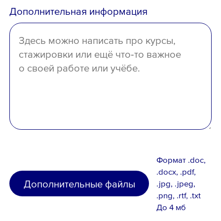
Дополнительная информация
отсутствует
Формат .doc,
.docx, .pdf,
Дополнительные файлы
.jpg, .jpeg,
.png, .rtf, .txt
До 4 мб