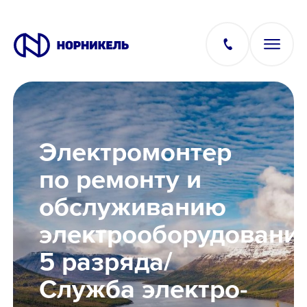
Вакансии
Электромонтер
Производство
по ремонту и
обслуживанию
Офис
электрооборудовани
IT
5 разряда/
Служба электро-
Студентам