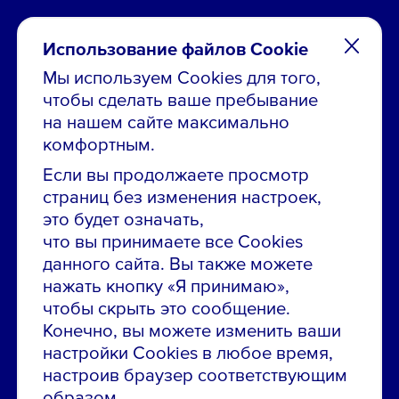
Использование файлов Cookie
Мы используем Cookies для того,
чтобы сделать ваше пребывание
Остались вопросы по вакансиям?
на нашем сайте максимально
Звони в контакт-центр:
комфортным.
8 800 700-19-43
Если вы продолжаете просмотр
страниц без изменения настроек,
Сообщить об ошибке на сайте
это будет означать,
что вы принимаете все Cookies
ПАО «ГМК «Норильский никель»
данного сайта. Вы также можете
Использование материалов сайта
без согласования запрещено.
нажать кнопку «Я принимаю»,
чтобы скрыть это сообщение.
Российская Федерация, 123112, г. Москва, 1-й
Красногвардейский проезд., д. 15
Конечно, вы можете изменить ваши
настройки Cookies в любое время,
Политика конфиденциальности
настроив браузер соответствующим
Политика использования файлов cookie
образом.