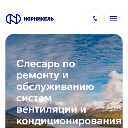
Вакансии
Слесарь по
Производство
ремонту и
обслуживанию
Офис
систем
IT
вентиляции и
кондиционирования
Студентам