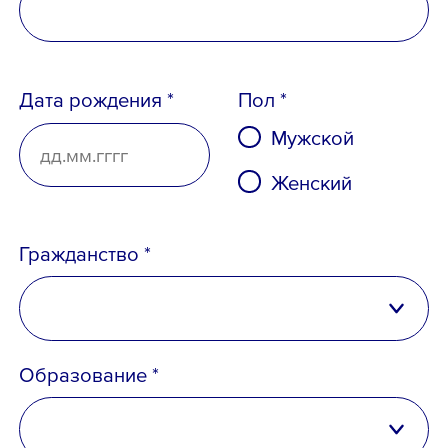
Вопрос *
Дата рождения *
Пол *
Мужской
Женский
Гражданство *
Российская Федерация
Образование *
Ознакомлен с
Политикой
Беларусь
конфиденциальности
,
Порядком формирования кадрового