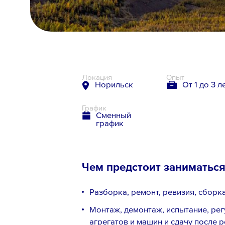
8 800 700-19-43
Локация
Опыт
Норильск
От 1 до 3 л
График
Сменный
график
Чем предстоит заниматьс
Разборка, ремонт, ревизия, сборк
Монтаж, демонтаж, испытание, ре
агрегатов и машин и сдачу после 