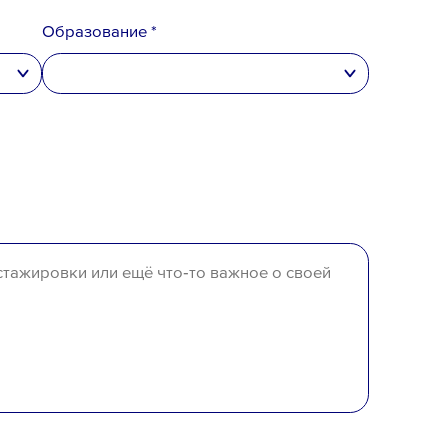
Образование *
денциальности
,
вого резерва
и
согласен
на обработку
высшее
неполное высшее
среднее специальное
среднее
отсутствует