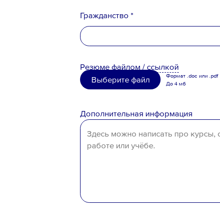
Гражданство *
Ознакомлен с
Политикой конфи
Порядком формирования кадро
персональных данных
Российская Федерация
Резюме
файлом
/
ссылкой
Беларусь
Формат .doc или .pdf
Выберите файл
До 4 мб
Казахстан
Таджикистан
Дополнительная информация
Узбекистан
Иное