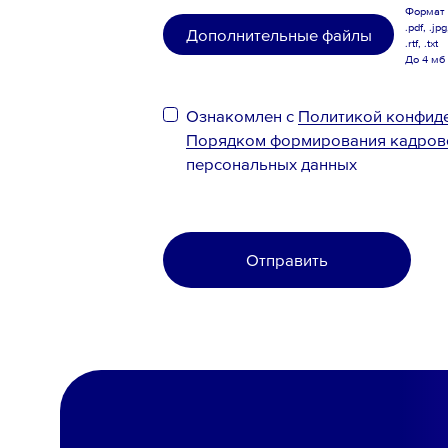
Формат .
.pdf, .jpg
Дополнительные файлы
.rtf, .txt
До 4 мб
Ознакомлен с
Политикой конфид
Порядком формирования кадров
персональных данных
Отправить