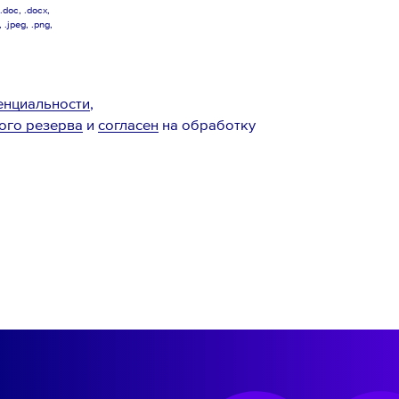
doc, .docx,
, .jpeg, .png,
енциальности
,
ого резерва
и
согласен
на обработку