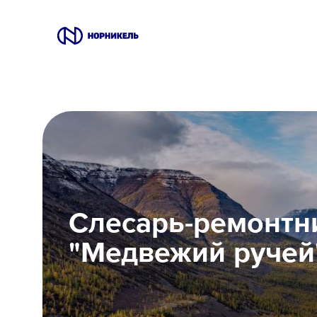
Вакансии
Производство
Офис
IT
Слесарь-ремонт
Студентам
"Медвежий ручей
Школьникам
Локации