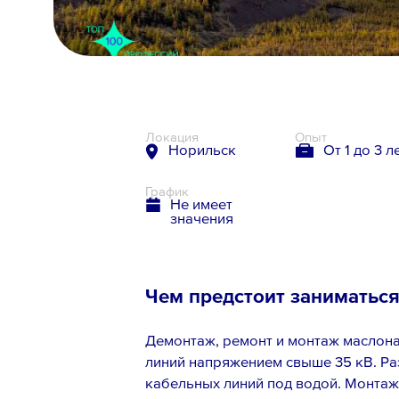
8 800 700-19-43
Локация
Опыт
Норильск
От 1 до 3 л
График
Не имеет
значения
Чем предстоит заниматьс
Демонтаж, ремонт и монтаж маслон
линий напряжением свыше 35 кВ. Ра
кабельных линий под водой. Монтаж