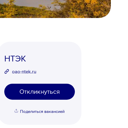
НТЭК
oao-ntek.ru
Откликнуться
Поделиться вакансией