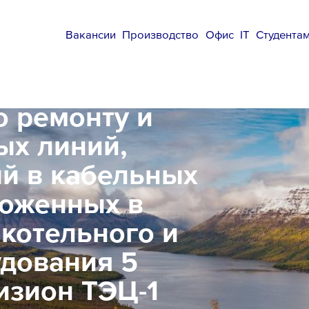
Вакансии
Производство
Офис
IT
Студента
о ремонту и
ых линий,
ый в кабельных
ложенных в
 котельного и
удования 5
изион ТЭЦ-1