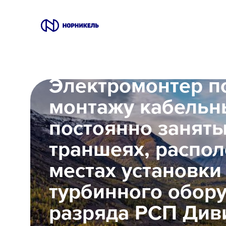
Вакансии
Электромонтер п
Производство
монтажу кабельн
Офис
постоянно занят
траншеях, распо
IT
местах установки
Студентам
турбинного обор
Школьникам
разряда РСП Див
Локации