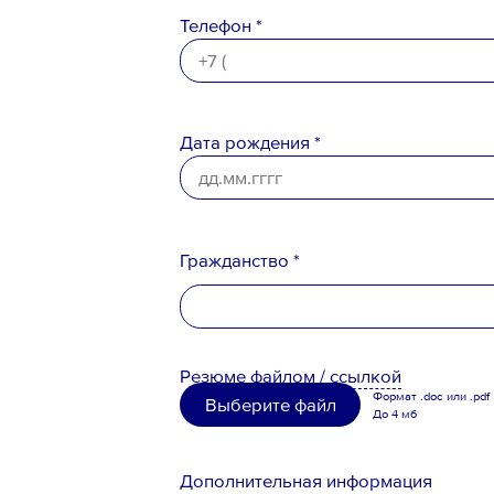
Телефон *
Дата рождения *
Ознакомлен с
Политикой конфи
Порядком формирования кадро
персональных данных
Гражданство *
Российская Федерация
Резюме
файлом
/
ссылкой
Беларусь
Формат .doc или .pdf
Выберите файл
До 4 мб
Казахстан
Таджикистан
Дополнительная информация