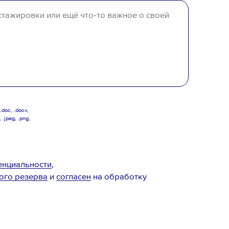
отсутствует
doc, .docx,
, .jpeg, .png,
енциальности
,
ого резерва
и
согласен
на обработку