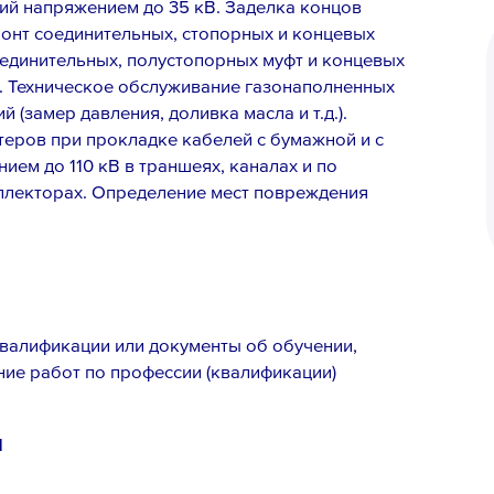
ий напряжением до 35 кВ. Заделка концов
онт соединительных, стопорных и концевых
единительных, полустопорных муфт и концевых
. Техническое обслуживание газонаполненных
(замер давления, доливка масла и т.д.).
еров при прокладке кабелей с бумажной и с
ем до 110 кВ в траншеях, каналах и по
оллекторах. Определение мест повреждения
квалификации или документы об обучении,
ие работ по профессии (квалификации)
м