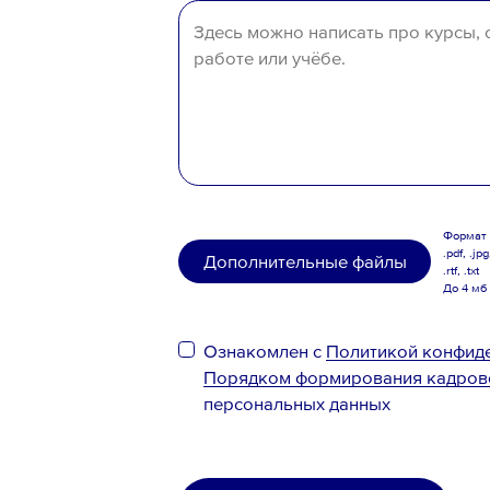
Узбекистан
Иное
Формат .
.pdf, .jpg
Дополнительные файлы
.rtf, .txt
До 4 мб
Ознакомлен с
Политикой конфид
Порядком формирования кадров
персональных данных