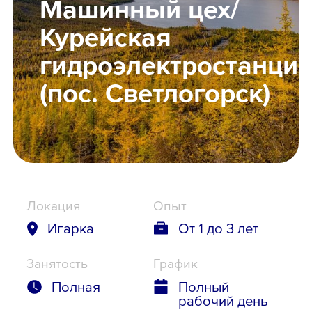
Машинный цех/
Школьникам
Курейская
гидроэлектростанци
Локации
(пос. Светлогорск)
8 800 700-19-43
Локация
Опыт
Игарка
От 1 до 3 лет
Занятость
График
Полная
Полный
рабочий день