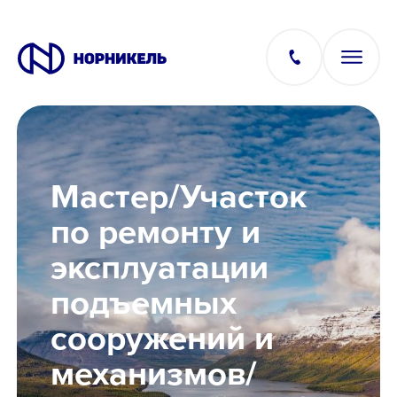
Вакансии
Мастер/Участок
Производство
по ремонту и
эксплуатации
Офис
подъемных
IT
сооружений и
механизмов/
Студентам