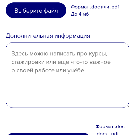
Узбекистан
Формат .doc или .pdf
Выберите файл
среднее специальное
До 4 мб
Иное
среднее
Дополнительная информация
отсутствует
Формат .doc,
.docx, .pdf,