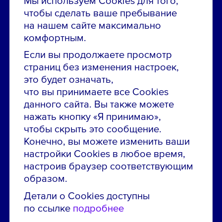
чтобы сделать ваше пребывание
Остались вопросы по вакансиям?
на нашем сайте максимально
Звони в контакт-центр:
комфортным.
8 800 700-19-43
Если вы продолжаете просмотр
страниц без изменения настроек,
Сообщить об ошибке на сайте
это будет означать,
что вы принимаете все Cookies
ПАО «ГМК «Норильский никель»
данного сайта. Вы также можете
Использование материалов сайта
без согласования запрещено.
нажать кнопку «Я принимаю»,
чтобы скрыть это сообщение.
Российская Федерация, 123112, г. Москва, 1-й
Красногвардейский проезд., д. 15
Конечно, вы можете изменить ваши
настройки Cookies в любое время,
Политика конфиденциальности
настроив браузер соответствующим
Политика использования файлов cookie
образом.
Пользовательское соглашение об использовании
Детали о Cookies доступны
сайта
по ссылке
подробнее