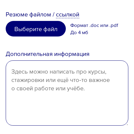
и
согласен
на обработку персональных д
высшее
Таджикистан
Резюме
файлом
/
ссылкой
неполное высшее
Узбекистан
Формат .doc или .pdf
Выберите файл
среднее специальное
До 4 мб
Иное
среднее
Дополнительная информация
отсутствует