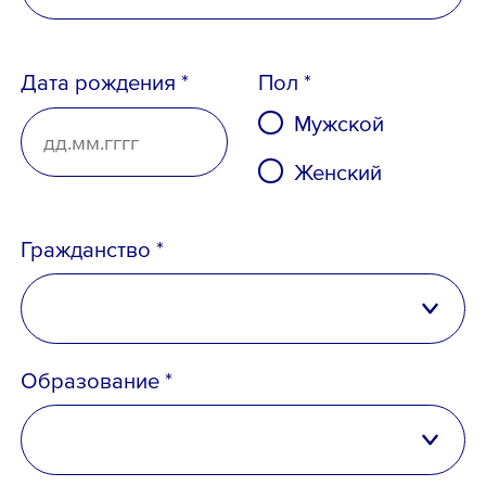
Дата рождения *
Пол *
Вопрос *
Мужской
Женский
Гражданство *
Российская Федерация
Образование *
Беларусь
Ознакомлен с
Политикой конфиденциальн
Порядком формирования кадрового резе
Казахстан