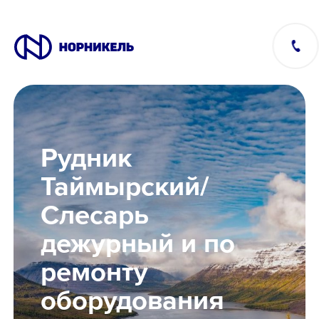
Вакансии
Рудник
Производство
Таймырский/
Слесарь
Офис
дежурный и по
IT
ремонту
оборудования
Студентам