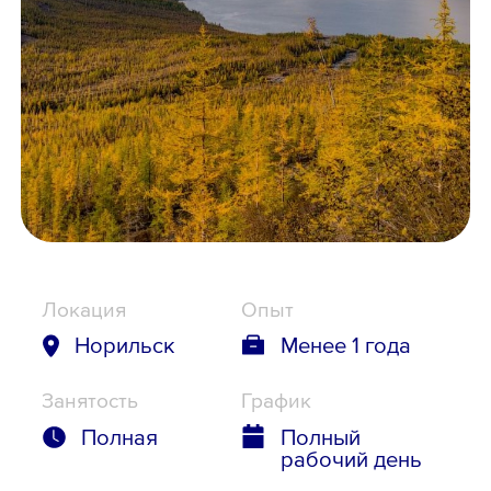
Школьникам
Локации
8 800 700-19-43
Локация
Опыт
Норильск
Менее 1 года
Занятость
График
Полная
Полный
рабочий день