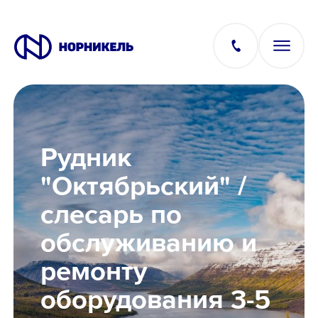
Вакансии
Рудник
Производство
"Октябрьский" /
слесарь по
Офис
обслуживанию и
IT
ремонту
оборудования 3-5
Студентам