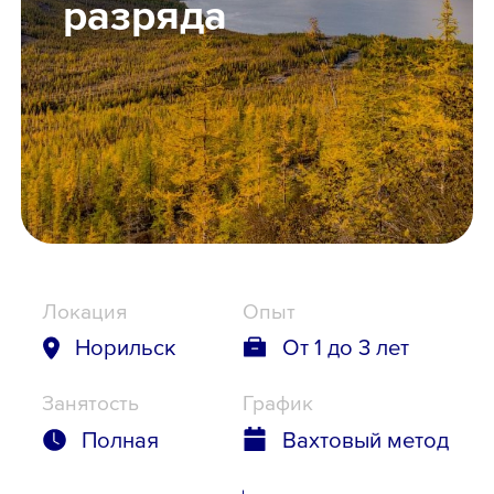
разряда
Школьникам
Локации
8 800 700-19-43
Локация
Опыт
Норильск
От 1 до 3 лет
Занятость
График
Полная
Вахтовый метод