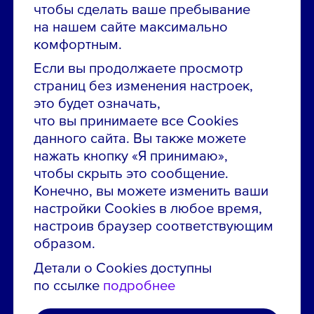
чтобы сделать ваше пребывание
Остались вопросы по вакансиям?
на нашем сайте максимально
Звони в контакт-центр:
комфортным.
8 800 700-19-43
Если вы продолжаете просмотр
страниц без изменения настроек,
Сообщить об ошибке на сайте
это будет означать,
что вы принимаете все Cookies
ПАО «ГМК «Норильский никель»
данного сайта. Вы также можете
Использование материалов сайта
без согласования запрещено.
нажать кнопку «Я принимаю»,
чтобы скрыть это сообщение.
Российская Федерация, 123112, г. Москва, 1-й
Красногвардейский проезд., д. 15
Конечно, вы можете изменить ваши
настройки Cookies в любое время,
Политика конфиденциальности
настроив браузер соответствующим
Политика использования файлов cookie
образом.
Пользовательское соглашение об использовании
Детали о Cookies доступны
сайта
по ссылке
подробнее