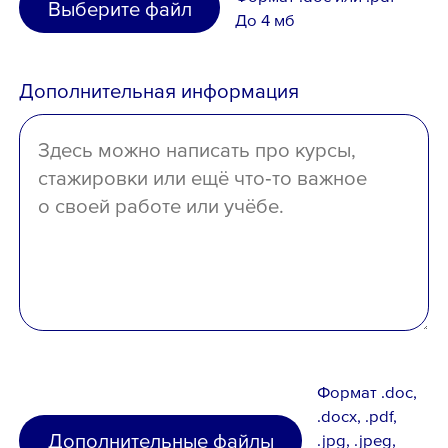
Выберите файл
среднее специальное
До 4 мб
Иное
среднее
Дополнительная информация
отсутствует
Формат .doc,
.docx, .pdf,
Дополнительные файлы
.jpg, .jpeg,