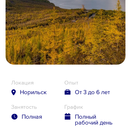
Школьникам
Локации
8 800 700-19-43
Локация
Опыт
Норильск
От 3 до 6 лет
Занятость
График
Полная
Полный
рабочий день