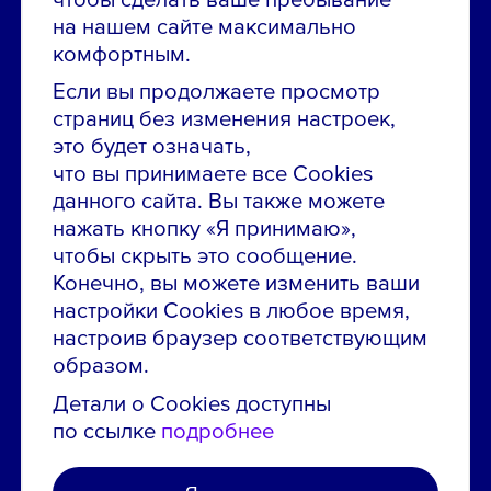
Остались вопросы по вакансиям?
на нашем сайте максимально
Звони в контакт-центр:
комфортным.
8 800 700-19-43
Если вы продолжаете просмотр
страниц без изменения настроек,
Сообщить об ошибке на сайте
это будет означать,
что вы принимаете все Cookies
ПАО «ГМК «Норильский никель»
данного сайта. Вы также можете
Использование материалов сайта
без согласования запрещено.
нажать кнопку «Я принимаю»,
чтобы скрыть это сообщение.
Российская Федерация, 123112, г. Москва, 1-й
Конечно, вы можете изменить ваши
Красногвардейский проезд., д. 15
настройки Cookies в любое время,
Политика конфиденциальности
настроив браузер соответствующим
Политика использования файлов cookie
образом.
Пользовательское соглашение об использовании
Детали о Cookies доступны
сайта
по ссылке
подробнее