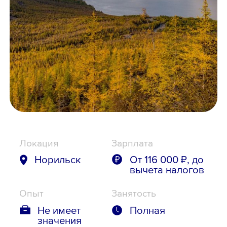
Школьникам
Локации
8 800 700-19-43
Локация
Зарплата
Норильск
От 116 000 ₽, до
вычета налогов
Опыт
Занятость
Не имеет
Полная
значения