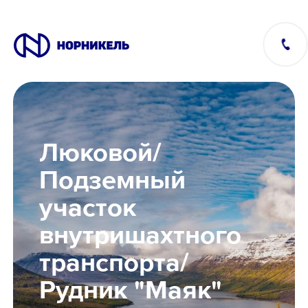
Вакансии
Люковой/
Производство
Подземный
участок
Офис
внутришахтного
IT
транспорта/
Рудник "Маяк"
Студентам