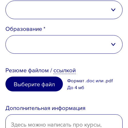
Email *
Российская Федерация
Образование *
Беларусь
Казахстан
Вопрос *
высшее
Таджикистан
Резюме
файлом
/
ссылкой
неполное высшее
Узбекистан
Формат .doc или .pdf
Выберите файл
среднее специальное
До 4 мб
Иное
среднее
Дополнительная информация
отсутствует