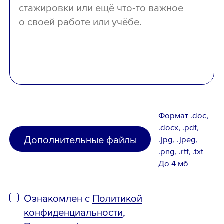
Ознакомлен с
Политикой конфиденциальн
Порядком формирования кадрового резе
и
согласен
на обработку персональных д
Формат .doc,
.docx, .pdf,
Дополнительные файлы
.jpg, .jpeg,
.png, .rtf, .txt
До 4 мб
Ознакомлен с
Политикой
конфиденциальности
,