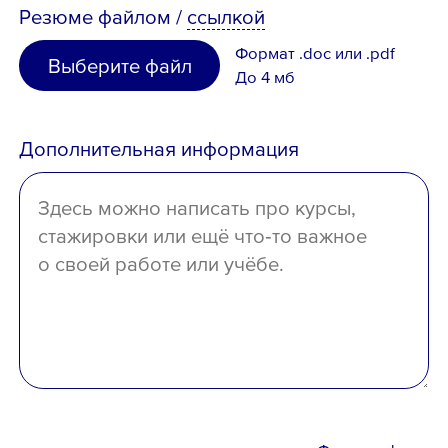
Резюме
файлом
/
ссылкой
неполное высшее
Узбекистан
Формат .doc или .pdf
Выберите файл
среднее специальное
До 4 мб
Иное
среднее
Дополнительная информация
отсутствует