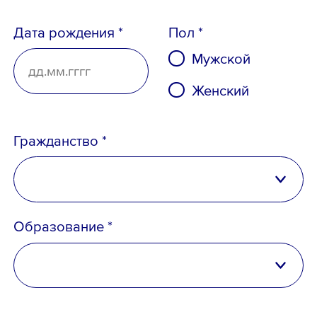
Дата рождения *
Пол *
Мужской
Женский
Ознакомлен с
Политикой
конфиденциальности
,
Порядком формирования кадрового
Гражданство *
резерва
и
согласен
на обработку
персональных данных
Российская Федерация
Образование *
Беларусь
Казахстан
высшее
Таджикистан