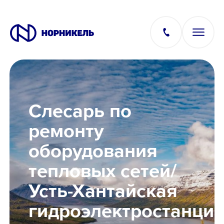
Вакансии
Слесарь по
Производство
ремонту
оборудования
Офис
тепловых сетей/
IT
Усть-Хантайская
гидроэлектростанци
Студентам