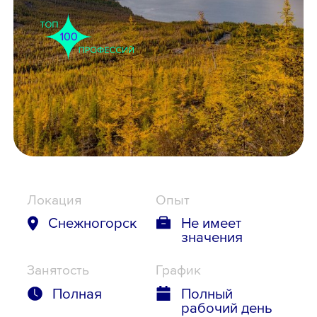
Школьникам
Локации
8 800 700-19-43
Локация
Опыт
Снежногорск
Не имеет
значения
Занятость
График
Полная
Полный
рабочий день