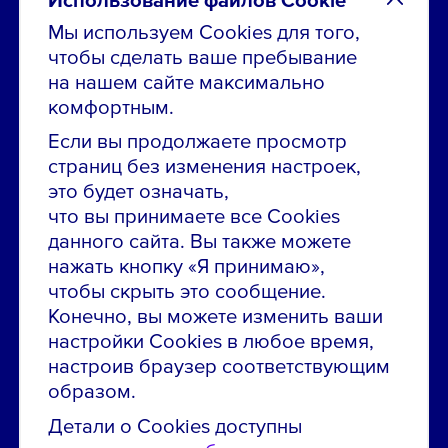
Мы используем Cookies для того,
чтобы сделать ваше пребывание
Остались вопросы по вакансиям?
на нашем сайте максимально
Звони в контакт-центр:
комфортным.
8 800 700-19-43
Если вы продолжаете просмотр
страниц без изменения настроек,
Сообщить об ошибке на сайте
это будет означать,
что вы принимаете все Cookies
ПАО «ГМК «Норильский никель»
данного сайта. Вы также можете
Использование материалов сайта
без согласования запрещено.
нажать кнопку «Я принимаю»,
чтобы скрыть это сообщение.
Российская Федерация, 123112, г. Москва, 1-й
Красногвардейский проезд., д. 15
Конечно, вы можете изменить ваши
настройки Cookies в любое время,
Политика конфиденциальности
настроив браузер соответствующим
Политика использования файлов cookie
образом.
Пользовательское соглашение об использовании
Детали о Cookies доступны
сайта