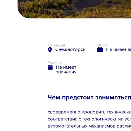
8 800 700-19-43
Локация
Опыт
Снежногорск
Не имеет 
График
Не имеет
значения
Чем предстоит заниматьс
своевременно проводить техническо
соответствии с технологическими ус
вспомогательных механизмов различ