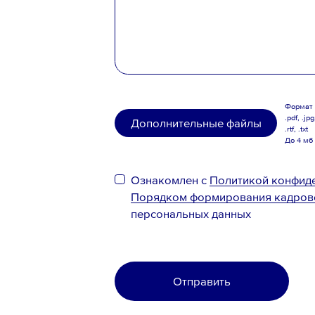
Формат .
.pdf, .jpg
Дополнительные файлы
.rtf, .txt
До 4 мб
Ознакомлен с
Политикой конфид
Порядком формирования кадров
персональных данных
Отправить