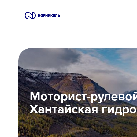
Вакансии
Производство
Офис
IT
Моторист-рулевой
Студентам
Хантайская гидр
Школьникам
Локации