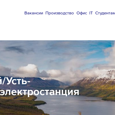
Вакансии
Производство
Офис
IT
Студента
/Усть-
оэлектростанция