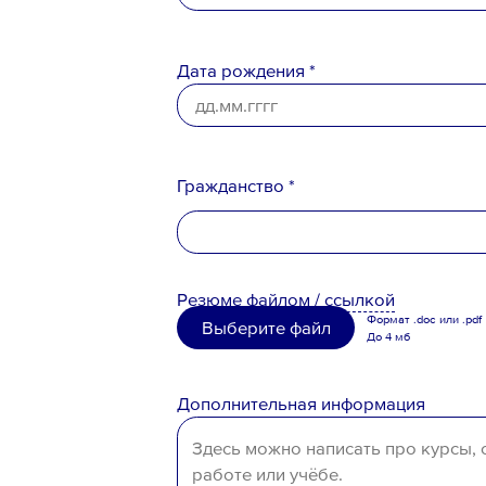
Дата рождения *
Ознакомлен с
Политикой конфи
Порядком формирования кадро
персональных данных
Гражданство *
Российская Федерация
Резюме
файлом
/
ссылкой
Беларусь
Формат .doc или .pdf
Выберите файл
До 4 мб
Казахстан
Таджикистан
Дополнительная информация
Узбекистан
Иное