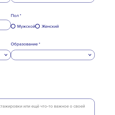
Пол *
Мужской
Женский
денциальности
,
вого резерва
и
согласен
на обработку
Образование *
высшее
неполное высшее
среднее специальное
среднее
отсутствует