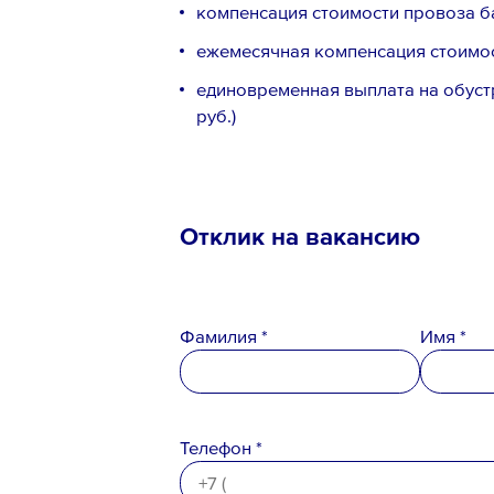
компенсация стоимости провоза ба
ежемесячная компенсация стоимост
единовременная выплата на обустр
руб.)
Отклик на вакансию
Телефон *
Фамилия *
Имя *
Вопрос *
Телефон *