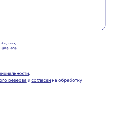
doc, .docx,
, .jpeg, .png,
енциальности
,
ого резерва
и
согласен
на обработку