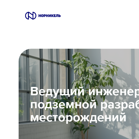
Вакансии
Производство
Офис
Ведущий инженер
IT
подземной разра
Студентам
месторождений
Школьникам
Локации