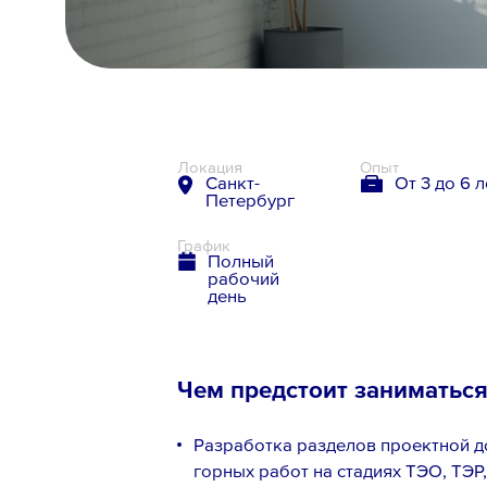
8 800 700-19-43
Локация
Опыт
Санкт-
От 3 до 6 л
Петербург
График
Полный
рабочий
день
Чем предстоит заниматьс
Разработка разделов проектной д
горных работ на стадиях ТЭО, ТЭР,