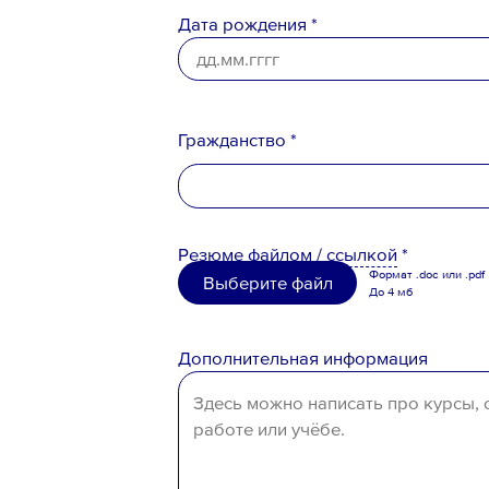
Дата рождения *
Вопрос *
Гражданство *
Российская Федерация
Резюме
файлом
/
ссылкой
*
Беларусь
Формат .doc или .pdf
Выберите файл
До 4 мб
Казахстан
Ознакомлен с
Политикой конфи
Таджикистан
Дополнительная информация
Порядком формирования кадро
персональных данных
Узбекистан
Иное