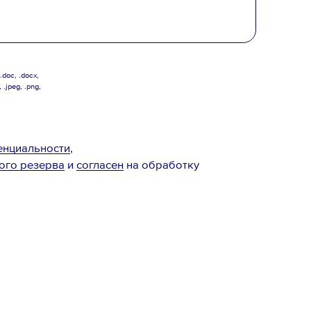
doc, .docx,
, .jpeg, .png,
енциальности
,
ого резерва
и
согласен
на обработку