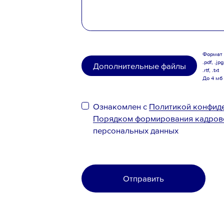
Формат .
.pdf, .jpg
Дополнительные файлы
.rtf, .txt
До 4 мб
Ознакомлен с
Политикой конфид
Порядком формирования кадров
персональных данных
Отправить