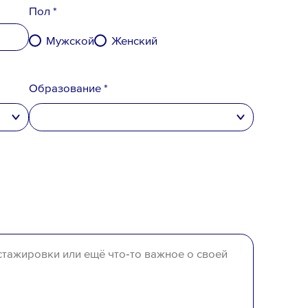
Пол *
Мужской
Женский
Образование *
высшее
неполное высшее
среднее специальное
денциальности
,
среднее
вого резерва
и
согласен
на обработку
отсутствует