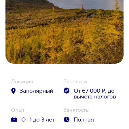
Школьникам
Локации
8 800 700-19-43
Локация
Зарплата
Заполярный
От 67 000 ₽, до
вычета налогов
Опыт
Занятость
От 1 до 3 лет
Полная