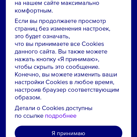
на нашем сайте максимально
Звони в контакт-центр:
комфортным.
8 800 700-19-43
Если вы продолжаете просмотр
страниц без изменения настроек,
Сообщить об ошибке на сайте
это будет означать,
что вы принимаете все Cookies
ПАО «ГМК «Норильский никель»
данного сайта. Вы также можете
Использование материалов сайта
без согласования запрещено.
нажать кнопку «Я принимаю»,
чтобы скрыть это сообщение.
Российская Федерация, 123112, г. Москва, 1-й
Конечно, вы можете изменить ваши
Красногвардейский проезд., д. 15
настройки Cookies в любое время,
Политика конфиденциальности
настроив браузер соответствующим
образом.
Политика использования файлов cookie
Пользовательское соглашение об использовании
Детали о Cookies доступны
сайта
по ссылке
подробнее
Я принимаю
Создано в агентстве