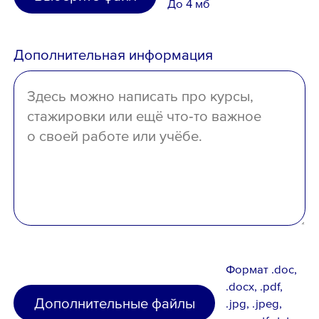
До 4 мб
Иное
среднее
Дополнительная информация
отсутствует
Формат .doc,
.docx, .pdf,
Дополнительные файлы
.jpg, .jpeg,