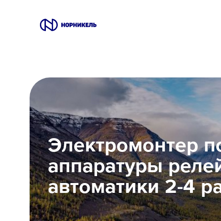
Вакансии
Производство
Офис
Электромонтер п
IT
аппаратуры реле
Студентам
автоматики 2-4 р
Школьникам
Локации