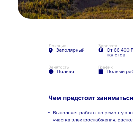
8 800 700-19-43
Локация
Зарплата
Заполярный
От 66 400 ₽
налогов
Занятость
График
Полная
Полный ра
Чем предстоит заниматьс
Выполняет работы по ремонту апп
участка электроснабжения, распо