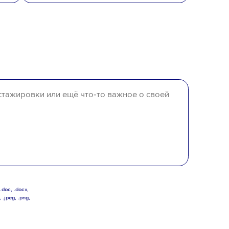
вого резерва
и
согласен
на обработку
высшее
неполное высшее
среднее специальное
среднее
отсутствует
doc, .docx,
, .jpeg, .png,