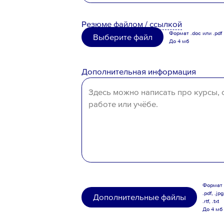
Порядком формирования кадро
Российская Федерация
персональных данных
Резюме
файлом
/
ссылкой
Беларусь
Формат .doc или .pdf
Выберите файл
До 4 мб
Казахстан
Таджикистан
Дополнительная информация
Узбекистан
Иное
Формат .
.pdf, .jpg
Дополнительные файлы
.rtf, .txt
До 4 мб