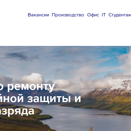
Вакансии
Производство
Офис
IT
Студента
о ремонту
йной защиты и
азряда