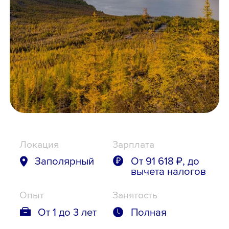
Школьникам
Локации
8 800 700-19-43
Локация
Зарплата
Заполярный
От 91 618 ₽, до
вычета налогов
Опыт
Занятость
От 1 до 3 лет
Полная