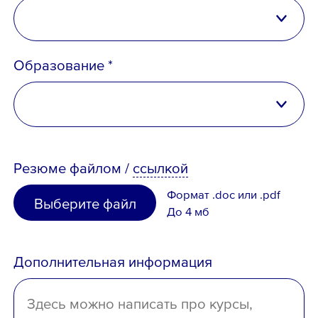
Российская Федерация
Образование *
Беларусь
Казахстан
высшее
Таджикистан
Резюме
файлом
/
ссылкой
неполное высшее
Узбекистан
Формат .doc или .pdf
Выберите файл
среднее специальное
До 4 мб
Иное
среднее
Дополнительная информация
отсутствует