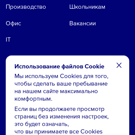
Производство
Школьникам
Офис
Вакансии
IT
Использование файлов Cookie
Мы используем Cookies для того,
чтобы сделать ваше пребывание
Остались вопросы по вакансиям?
на нашем сайте максимально
Звони в контакт-центр:
комфортным.
8 800 700-19-43
Если вы продолжаете просмотр
страниц без изменения настроек,
Сообщить об ошибке на сайте
это будет означать,
что вы принимаете все Cookies
ПАО «ГМК «Норильский никель»