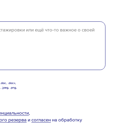
среднее специальное
среднее
отсутствует
doc, .docx,
, .jpeg, .png,
енциальности
,
ого резерва
и
согласен
на обработку