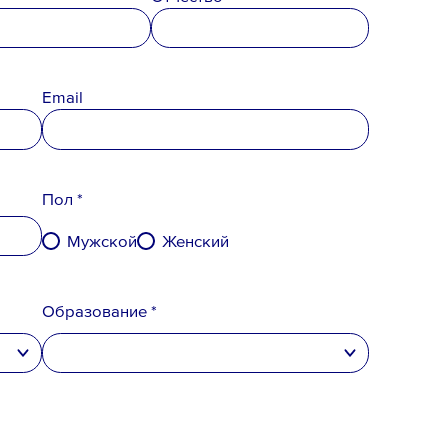
Email
денциальности
,
вого резерва
и
согласен
на обработку
Пол *
Мужской
Женский
Образование *
высшее
неполное высшее