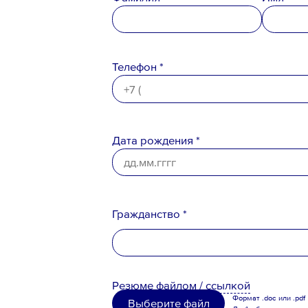
Телефон *
Ознакомлен с
Политикой конфи
Порядком формирования кадро
персональных данных
Дата рождения *
Гражданство *
Российская Федерация
Резюме
файлом
/
ссылкой
Беларусь
Формат .doc или .pdf
Выберите файл