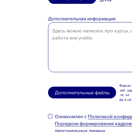
До 4 мб
Казахстан
Таджикистан
Дополнительная информация
Узбекистан
Иное
Формат .
.pdf, .jpg
Дополнительные файлы
.rtf, .txt
До 4 мб
Ознакомлен с
Политикой конфид
Порядком формирования кадров
персональных данных