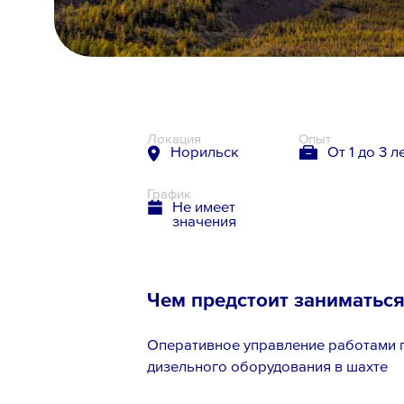
8 800 700-19-43
Локация
Опыт
Норильск
От 1 до 3 л
График
Не имеет
значения
Чем предстоит заниматьс
Оперативное управление работами п
дизельного оборудования в шахте