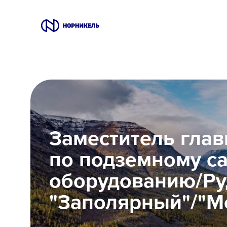
Вакансии
Производство
Офис
Заместитель гла
IT
по подземному с
Студентам
оборудованию/Ру
Школьникам
"Заполярный"/"М
Локации