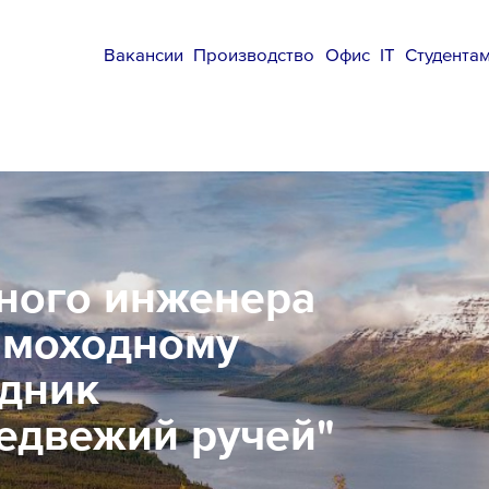
Вакансии
Производство
Офис
IT
Студента
вного инженера
амоходному
дник
едвежий ручей"