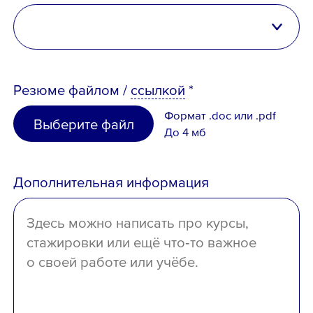
Беларусь
Казахстан
высшее
Таджикистан
Резюме
файлом
/
ссылкой
*
неполное высшее
Узбекистан
Формат .doc или .pdf
Выберите файл
среднее специальное
До 4 мб
Иное
среднее
Дополнительная информация
отсутствует