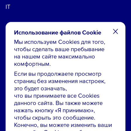
IT
Использование файлов Cookie
Мы используем Cookies для того,
чтобы сделать ваше пребывание
Остались вопросы по вакансиям?
на нашем сайте максимально
Звони в контакт-центр:
комфортным.
8 800 700-19-43
Если вы продолжаете просмотр
страниц без изменения настроек,
Сообщить об ошибке на сайте
это будет означать,
что вы принимаете все Cookies
ПАО «ГМК «Норильский никель»
данного сайта. Вы также можете
Использование материалов сайта
без согласования запрещено.
нажать кнопку «Я принимаю»,
чтобы скрыть это сообщение.
Российская Федерация, 123112, г. Москва, 1-й
Конечно, вы можете изменить ваши
Красногвардейский проезд., д. 15