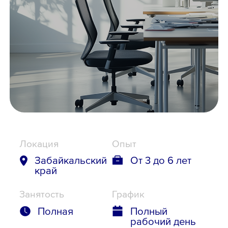
Школьникам
Локации
8 800 700-19-43
Локация
Опыт
Забайкальский
От 3 до 6 лет
край
Занятость
График
Полная
Полный
рабочий день