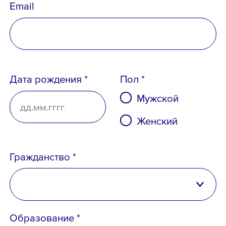
Email
Дата рождения *
Пол *
Ознакомлен с
Политикой
Мужской
конфиденциальности
,
Женский
Порядком формирования кадрового
резерва
и
согласен
на обработку
персональных данных
Гражданство *
Российская Федерация
Образование *