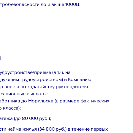
ектробезопасности до и выше 1000В.
м
доустройстве/приеме (в т.ч. на
едующим трудоустройством) в Компанию
р зовет» по ходатайству руководителя
нсационные выплаты:
аботника до Норильска (в размере фактических
 класса);
гажа (до 80 000 руб.);
и найма жилья (34 800 руб.) в течение первых