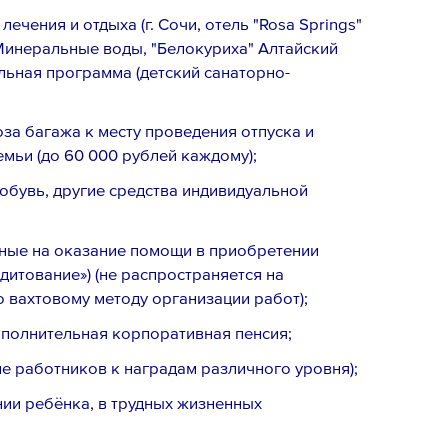
чения и отдыха (г. Сочи, отель "Rosa Springs"
 Минеральные воды, "Белокуриха" Алтайский
ельная программа (детский санаторно-
за багажа к месту проведения отпуска и
денциальности
,
емьи (до 60 000 рублей каждому);
вого резерва
и
согласен
на обработку
обувь, другие средства индивидуальной
ые на оказание помощи в приобретении
дитование») (не распространяется на
 вахтовому методу организации работ);
ополнительная корпоративная пенсия;
е работников к наградам различного уровня);
ии ребёнка, в трудных жизненных