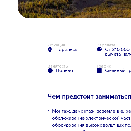
8 800 700-19-43
Локация
Зарплата
Норильск
От 210 000 
вычета нал
Занятость
График
Полная
Сменный г
Чем предстоит заниматьс
Монтаж, демонтаж, заземление, ре
обслуживание электрической части
оборудования высоковольтных под