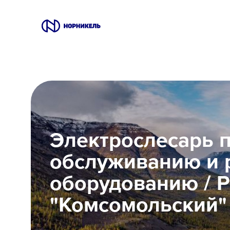
Вакансии
Производство
Офис
Электрослесарь 
IT
обслуживанию и 
Студентам
оборудованию / 
Школьникам
"Комсомольский"
Локации