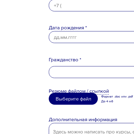
Дата рождения *
Гражданство *
Российская Федерация
Резюме
файлом
/
ссылкой
Беларусь
Формат .doc или .pdf
Выберите файл
До 4 мб
Казахстан
Таджикистан
Дополнительная информация
Узбекистан