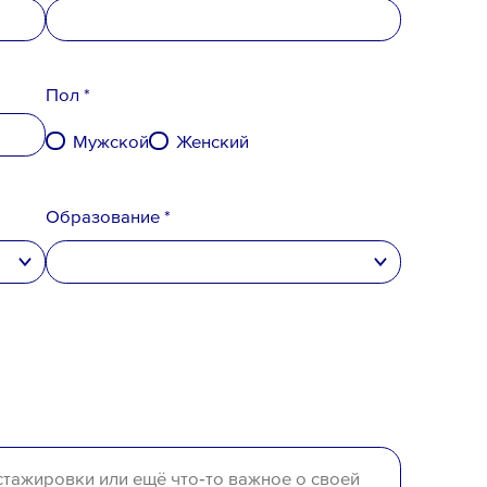
Пол *
Мужской
Женский
Образование *
высшее
неполное высшее
среднее специальное
среднее
отсутствует