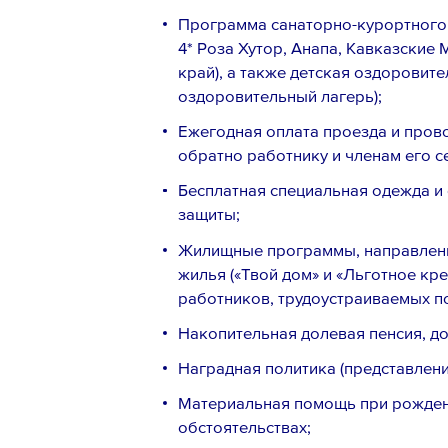
Программа санаторно-курортного ле
4* Роза Хутор, Анапа, Кавказские
край), а также детская оздоровит
оздоровительный лагерь);
Ежегодная оплата проезда и прово
Ознакомлен с
Политикой конфи
обратно работнику и членам его с
Порядком формирования кадро
Бесплатная специальная одежда и 
персональных данных
защиты;
Жилищные программы, направленн
жилья («Твой дом» и «Льготное кре
работников, трудоустраиваемых по
Накопительная долевая пенсия, д
Наградная политика (представлени
Материальная помощь при рожден
обстоятельствах;