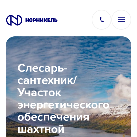
Вакансии
Слесарь-
Производство
сантехник/
Участок
Офис
энергетического
IT
обеспечения
шахтной
Студентам