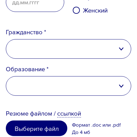
Женский
Гражданство *
Российская Федерация
Образование *
Беларусь
Казахстан
высшее
Таджикистан
Резюме
файлом
/
ссылкой
неполное высшее
Узбекистан
Формат .doc или .pdf
Выберите файл
среднее специальное
До 4 мб
Иное