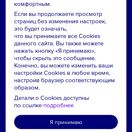
Звони в контакт-центр:
комфортным.
8 800 700-19-43
Если вы продолжаете просмотр
страниц без изменения настроек,
Сообщить об ошибке на сайте
это будет означать,
что вы принимаете все Cookies
ПАО «ГМК «Норильский никель»
данного сайта. Вы также можете
Использование материалов сайта
без согласования запрещено.
нажать кнопку «Я принимаю»,
чтобы скрыть это сообщение.
Российская Федерация, 123112, г. Москва, 1-й
Конечно, вы можете изменить ваши
Красногвардейский проезд., д. 15
настройки Cookies в любое время,
Политика конфиденциальности
настроив браузер соответствующим
Политика использования файлов cookie
образом.
Пользовательское соглашение об использовании
Детали о Cookies доступны
сайта
по ссылке
подробнее
Я принимаю
Создано в агентстве