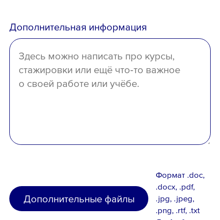
среднее
Дополнительная информация
отсутствует
Формат .doc,
.docx, .pdf,
Дополнительные файлы
.jpg, .jpeg,
.png, .rtf, .txt