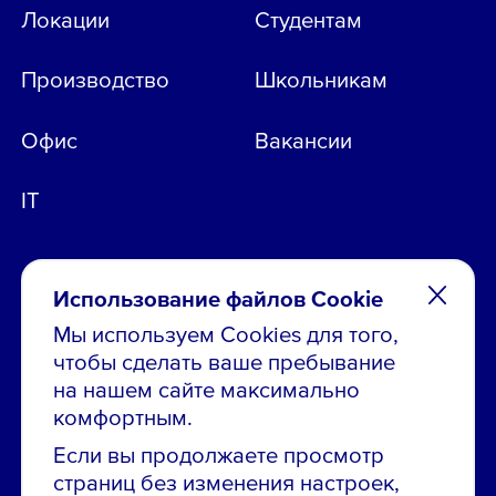
Локации
Студентам
Производство
Школьникам
Офис
Вакансии
IT
Использование файлов Cookie
Мы используем Cookies для того,
чтобы сделать ваше пребывание
Остались вопросы по вакансиям?
на нашем сайте максимально
Звони в контакт-центр:
комфортным.
8 800 700-19-43
Если вы продолжаете просмотр
страниц без изменения настроек,