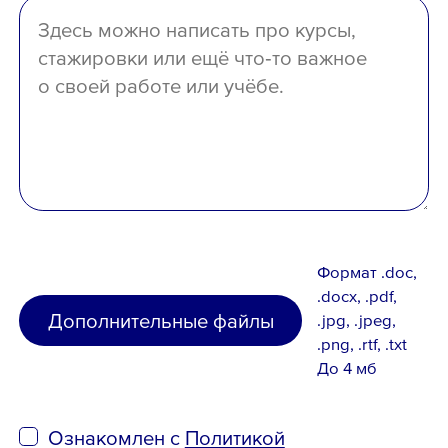
Формат .doc,
.docx, .pdf,
Дополнительные файлы
.jpg, .jpeg,
.png, .rtf, .txt
До 4 мб
Ознакомлен с
Политикой