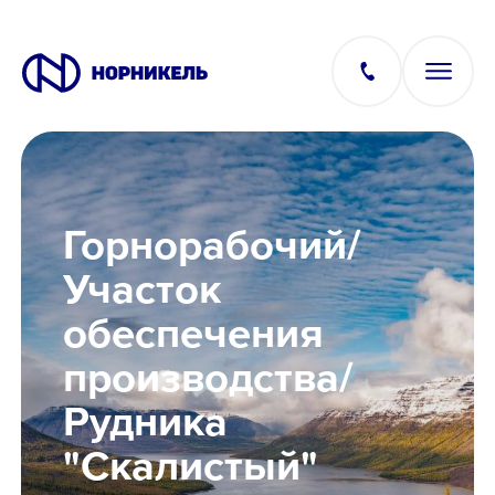
Вакансии
Горнорабочий/
Производство
Участок
обеспечения
Офис
производства/
IT
Рудника
"Скалистый"
Студентам