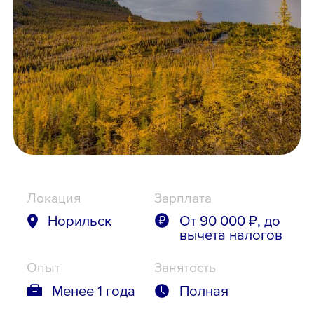
Школьникам
Локации
8 800 700-19-43
Локация
Зарплата
Норильск
От 90 000 ₽, до
вычета налогов
Опыт
Занятость
Менее 1 года
Полная