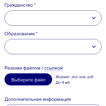
Гражданство *
Российская Федерация
Образование *
Беларусь
Казахстан
высшее
Таджикистан
Резюме
файлом
/
ссылкой
неполное высшее
Узбекистан
Формат .doc или .pdf
Выберите файл
среднее специальное
До 4 мб
Иное
среднее
Дополнительная информация
отсутствует