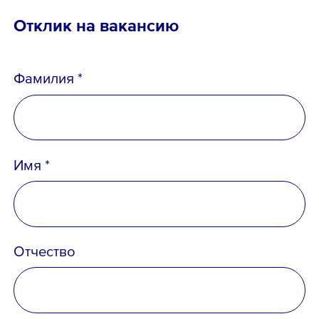
Отклик на вакансию
Ознакомлен с
Политикой
конфиденциальности
,
Порядком формирования кадрового
Фамилия *
резерва
и
согласен
на обработку
персональных данных
Имя *
Отчество