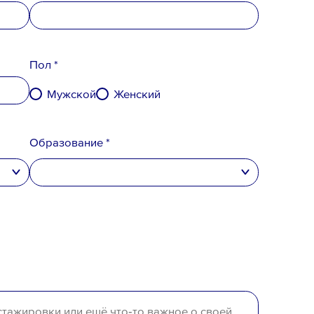
Пол *
Мужской
Женский
Образование *
высшее
неполное высшее
среднее специальное
среднее
отсутствует