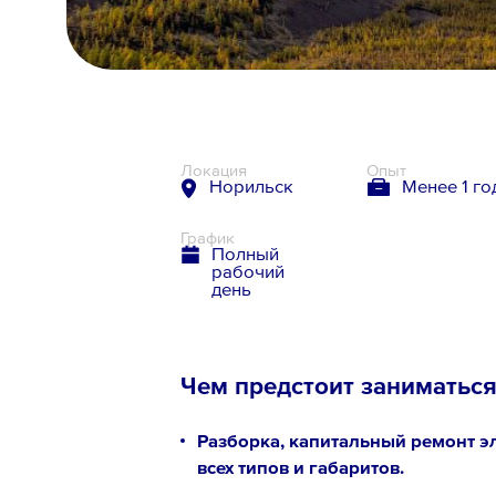
8 800 700-19-43
Локация
Опыт
Норильск
Менее 1 го
График
Полный
рабочий
день
Чем предстоит заниматьс
Разборка, капитальный ремонт 
всех типов и габаритов.