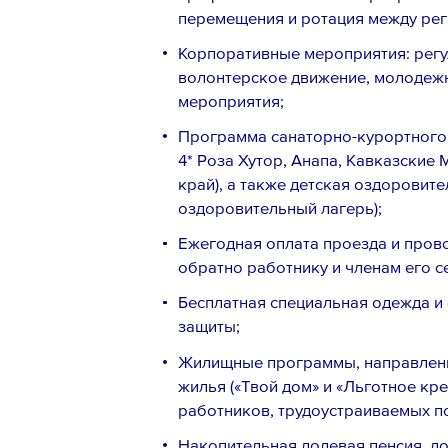
перемещения и ротация между рег
Корпоративные мероприятия: регу
волонтерское движение, молодеж
мероприятия;
Программа санаторно-курортного ле
4* Роза Хутор, Анапа, Кавказские
край), а также детская оздоровит
оздоровительный лагерь);
Ежегодная оплата проезда и прово
Телефон *
обратно работнику и членам его с
Бесплатная специальная одежда и 
защиты;
Жилищные программы, направленн
Вопрос *
жилья («Твой дом» и «Льготное кре
работников, трудоустраиваемых по
Накопительная долевая пенсия, д