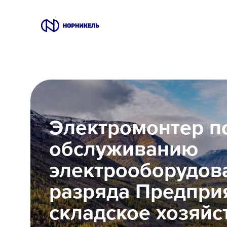
Вакансии
Производство
Офис
Электромонтер п
обслуживанию
IT
электрооборудов
Студентам
разряда Предпри
Школьникам
складское хозяйс
Локации