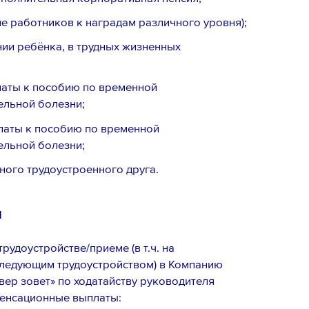
е работников к наградам различного уровня);
ии ребёнка, в трудных жизненных
латы к пособию по временной
ельной болезни;
денциальности
,
вого резерва
и
согласен
на обработку
латы к пособию по временной
ельной болезни;
ного трудоустроенного друга.
м
рудоустройстве/приеме (в т.ч. на
следующим трудоустройством) в Компанию
ер зовет» по ходатайству руководителя
енсационные выплаты: