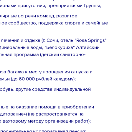
ионами присутствия, предприятиями Группы;
лярные встречи команд, развитое
ное сообщество, поддержка спорта и семейные
чения и отдыха (г. Сочи, отель "Rosa Springs"
 Минеральные воды, "Белокуриха" Алтайский
ельная программа (детский санаторно-
за багажа к месту проведения отпуска и
Email *
емьи (до 60 000 рублей каждому);
обувь, другие средства индивидуальной
ые на оказание помощи в приобретении
дитование») (не распространяется на
 вахтовому методу организации работ);
ополнительная корпоративная пенсия;