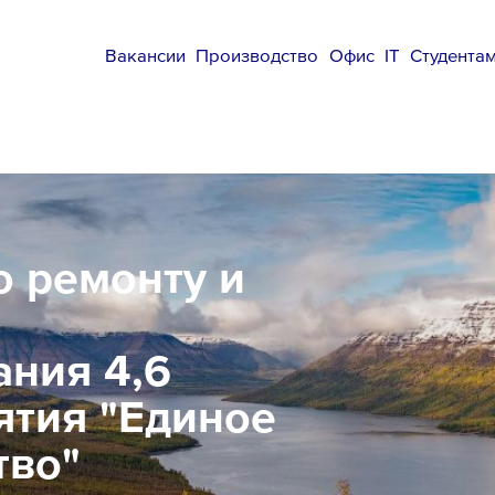
Вакансии
Производство
Офис
IT
Студента
о ремонту и
ания 4,6
ятия "Единое
тво"