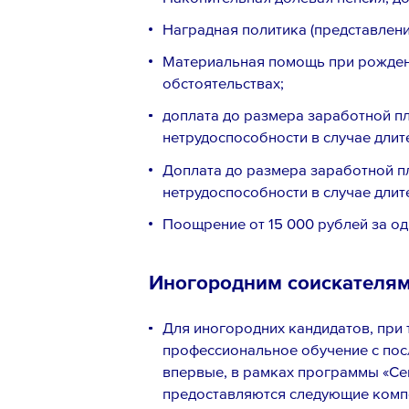
Наградная политика (представлени
Материальная помощь при рожден
обстоятельствах;
доплата до размера заработной п
нетрудоспособности в случае длит
Ознакомлен с
Политикой конфи
Порядком формирования кадро
Доплата до размера заработной п
персональных данных
нетрудоспособности в случае длит
Поощрение от 15 000 рублей за од
Иногородним соискателя
Для иногородних кандидатов, при т
профессиональное обучение с по
впервые, в рамках программы «Сев
предоставляются следующие комп