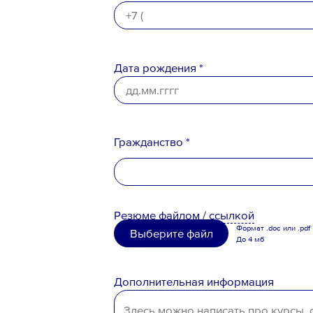
Дата рождения *
Гражданство *
Российская Федерация
Резюме
файлом
/
ссылкой
Беларусь
Формат .doc или .pdf
Выберите файл
До 4 мб
Казахстан
Таджикистан
Дополнительная информация
Узбекистан